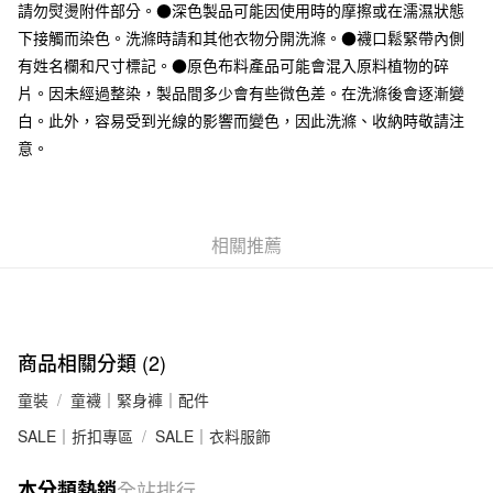
台灣樂天信用卡公司
請勿熨燙附件部分。●深色製品可能因使用時的摩擦或在濡濕狀態
全家取貨付款
下接觸而染色。洗滌時請和其他衣物分開洗滌。●襪口鬆緊帶內側
每筆NT$65，滿NT$1,000(含以上)免運費
有姓名欄和尺寸標記。●原色布料產品可能會混入原料植物的碎
片。因未經過整染，製品間多少會有些微色差。在洗滌後會逐漸變
付款後全家取貨
白。此外，容易受到光線的影響而變色，因此洗滌、收納時敬請注
每筆NT$65，滿NT$1,000(含以上)免運費
意。
7-11取貨付款
每筆NT$65，滿NT$1,000(含以上)免運費
相關推薦
付款後7-11取貨
每筆NT$65，滿NT$1,000(含以上)免運費
宅配
每筆NT$150，滿NT$2,000(含以上)免運費
商品相關分類 (2)
無印良品門市自取
童裝
童襪｜緊身褲｜配件
免運費
SALE｜折扣專區
SALE｜衣料服飾
本分類熱銷
全站排行