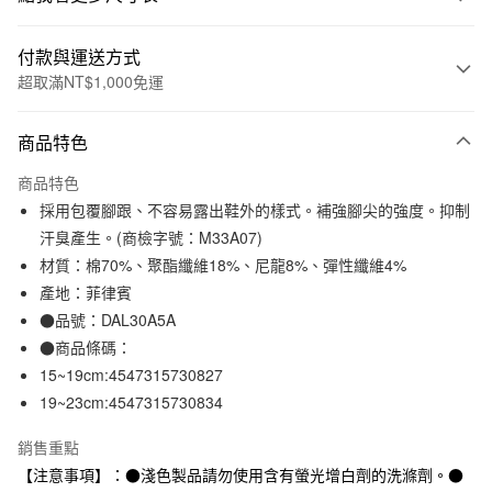
付款與運送方式
超取滿NT$1,000免運
付款方式
商品特色
信用卡一次付款
商品特色
信用卡分期付款
採用包覆腳跟、不容易露出鞋外的樣式。補強腳尖的強度。抑制
3 期 0 利率 每期
NT$66
21家銀行
汗臭產生。(商檢字號：M33A07)
材質：棉70%、聚酯纖維18%、尼龍8%、彈性纖維4%
合作金庫商業銀行
第一商業銀行
超商取貨付款
華南商業銀行
彰化商業銀行
產地：菲律賓
LINE Pay
上海商業儲蓄銀行
台北富邦商業銀行
●品號：DAL30A5A
國泰世華商業銀行
兆豐國際商業銀行
●商品條碼：
Apple Pay
臺灣中小企業銀行
台中商業銀行
15~19cm:4547315730827
匯豐（台灣）商業銀行
華泰商業銀行
街口支付
19~23cm:4547315730834
聯邦商業銀行
遠東國際商業銀行
元大商業銀行
永豐商業銀行
悠遊付
銷售重點
玉山商業銀行
星展（台灣）商業銀行
【注意事項】：●淺色製品請勿使用含有螢光增白劑的洗滌劑。●
台新國際商業銀行
中國信託商業銀行
運送方式