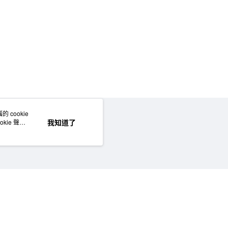
門市自取
 cookie
網站地圖
我知道了
kie 聲明
©MUJI (Taiwan) Co., Ltd. All rights reserved.擁有及保留本網站所有權利。