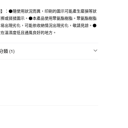
業銀行
遠東國際商業銀行
業銀行
永豐商業銀行
項】：●隨使用狀況而異，印刷的圖示可能產生磨損等狀
業銀行
星展（台灣）商業銀行
摩擦或搓揉圖示。●本產品使用聚氨酯樹脂。聚氨酯樹脂
際商業銀行
中國信託商業銀行
容易出現劣化，可能依收納情況出現劣化，敬請見諒。●
天信用卡公司
放在溫濕度低且通風良好的地方。
付款
5，滿NT$1,000(含以上)免運費
類 (1)
家取貨
收納袋｜包
5，滿NT$1,000(含以上)免運費
付款
5，滿NT$1,000(含以上)免運費
1取貨
5，滿NT$1,000(含以上)免運費
50，滿NT$2,000(含以上)免運費