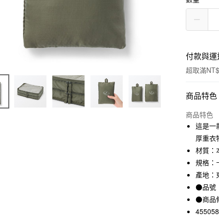
付款與運
超取滿NT$
付款方式
商品特色
信用卡一
商品特色
這是一
信用卡分
厚重衣
3 期 
材質：本
規格：卡
合作金
超商取貨
華南商
產地：
LINE Pay
上海商
●品號：
國泰世
●商品
Apple Pay
臺灣中
45505
匯豐（