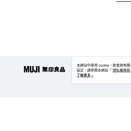
本網站中使用 cookie，欲查詢有關
設定，請參閱本網站「
隱私權條款
使用 cookie。
了解更多 >
TW-MWG1-67-194 Web2.0 Default (TW)
台灣