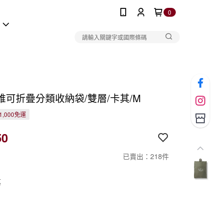
0
報
維可折疊分類收納袋/雙層/卡其/M
1,000免運
50
已賣出：218件
其