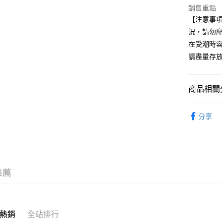
街口支付
聯邦商
銷售重點
元大商
悠遊付
【注意事
玉山商
況，請勿
台新國
在受潮時
台灣樂
運送方式
請盡量存
全家取貨
每筆NT$6
商品相關分
付款後全
旅行用品
每筆NT$6
分享
7-11取貨
每筆NT$6
付款後7-1
推薦
每筆NT$6
宅配
每筆NT$1
熱銷
全站排行