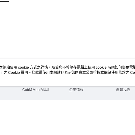
無印良品
免運費
本網站使用 cookie 方式之詳情，及若您不希望在電腦上使用 cookie 時應如何變更電腦的
店舖情報
空間改造企劃服務
會員服務
」之 Cookie 聲明。您繼續使用本網站即表示您同意本公司得按本網站使用條款之 Coo
門市服務
大宗採購
人才招募
門市活動講座
隱私權及網站使用條款
顧客服務
活動特集
最新消息
購物說明
Café&MealMUJI
企業情報
聯繫我們
Copyright©Ryohin Keikaku Co., Ltd. 