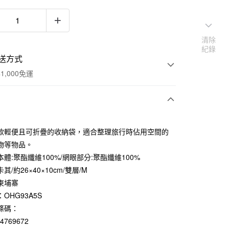
清除
紀錄
送方式
1,000免運
次付款
款輕便且可折疊的收納袋，適合整理旅行時佔用空間的
期付款
物等物品。
0 利率 每期
NT$116
21家銀行
體:聚酯纖維100%/網眼部分:聚酯纖維100%
其/約26×40×10cm/雙層/M
庫商業銀行
第一商業銀行
付款
業銀行
彰化商業銀行
柬埔寨
業儲蓄銀行
台北富邦商業銀行
OHG93A5S
華商業銀行
兆豐國際商業銀行
條碼：
小企業銀行
台中商業銀行
84769672
台灣）商業銀行
華泰商業銀行