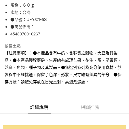
規格：６０ｇ
合作金庫商業銀行
第一商業銀行
超商取貨付款
華南商業銀行
彰化商業銀行
產地：台灣
LINE Pay
上海商業儲蓄銀行
台北富邦商業銀行
●品號：UFY37E5S
國泰世華商業銀行
兆豐國際商業銀行
●商品條碼：
Apple Pay
臺灣中小企業銀行
台中商業銀行
4548076016267
匯豐（台灣）商業銀行
華泰商業銀行
街口支付
聯邦商業銀行
遠東國際商業銀行
銷售重點
元大商業銀行
永豐商業銀行
悠遊付
【注意事項】：●本產品含有牛奶、含麩質之穀物、大豆及其製
玉山商業銀行
星展（台灣）商業銀行
品。●本產品製程廠房、生產線有處理芒果、花生、蛋、堅果類、
台新國際商業銀行
中國信託商業銀行
運送方式
台灣樂天信用卡公司
芝麻、魚類、種子類及其製品。●無選別系列為充分使用食材，於
全家取貨付款
製程中不經挑選，保留了色澤、形狀、尺寸略有差異的部分。●保
每筆NT$65，滿NT$1,000(含以上)免運費
存方法：請避免存放在日光直射、高溫潮濕處。
付款後全家取貨
每筆NT$65，滿NT$1,000(含以上)免運費
詳細說明
相關推薦
7-11取貨付款
每筆NT$65，滿NT$1,000(含以上)免運費
付款後7-11取貨