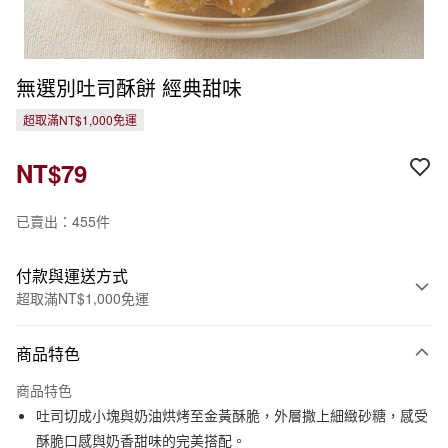
無選別吐司酥餅 經典甜味
超取滿NT$1,000免運
NT$79
已賣出：455件
付款與運送方式
超取滿NT$1,000免運
付款方式
商品特色
信用卡一次付款
商品特色
信用卡分期付款
吐司切成小塊與奶油烘烤至金黃酥脆，外層撒上細緻砂糖，感受
3 期 0 利率 每期
NT$26
21家銀行
酥脆口感與奶香甜味的完美搭配。