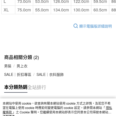
L
73.0cm
53.0cm
126.0cm
122.0cm
59.5cm
86
XL
75.0cm
55.0cm
134.0cm
130.0cm
60.5cm
88
顯示電腦版詳細說明
商品相關分類 (2)
男裝
男上衣
SALE｜折扣專區
SALE｜衣料服飾
本分類熱銷
全站排行
本網站中使用 cookie，欲查詢有關本網站使用 cookie 方式之詳情，及若您不希
熱門標籤
望在電腦上使用 cookie 時應如何變更電腦的 cookie 設定，請參閱本網站「
隱私
權條款
」之 Cookie 聲明。您繼續使用本網站即表示您同意本公司得按本網站使