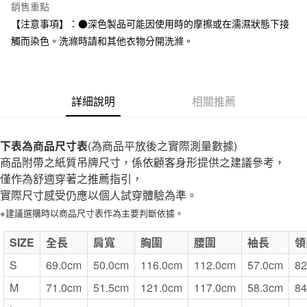
台灣樂天信用卡公司
銷售重點
全家取貨付款
【注意事項】：●深色製品可能因使用時的摩擦或在濡濕狀態下接
每筆NT$65，滿NT$1,000(含以上)免運費
觸而染色。洗滌時請和其他衣物分開洗滌。
付款後全家取貨
每筆NT$65，滿NT$1,000(含以上)免運費
詳細說明
相關推薦
7-11取貨付款
每筆NT$65，滿NT$1,000(含以上)免運費
下表為商品尺寸表
(為商品平放後之實際測量數據)
付款後7-11取貨
商品附帶之紙質吊牌尺寸，係依顧客身形提供之建議參考，
每筆NT$65，滿NT$1,000(含以上)免運費
僅作為舒適穿著之推薦指引，
實際尺寸感受仍應以個人試穿體驗為準。
宅配
※建議選購時以商品尺寸表作為主要判斷依據。
每筆NT$150，滿NT$2,000(含以上)免運費
無印良品門市自取
SIZE
全長
肩寬
胸圍
腰圍
袖長
領
免運費
S
69.0cm
50.0cm
116.0cm
112.0cm
57.0cm
82
M
71.0cm
51.5cm
121.0cm
117.0cm
58.3cm
84