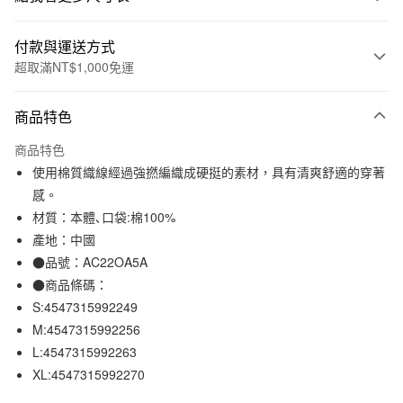
付款與運送方式
超取滿NT$1,000免運
付款方式
商品特色
信用卡一次付款
商品特色
信用卡分期付款
使用棉質織線經過強撚編織成硬挺的素材，具有清爽舒適的穿著
3 期 0 利率 每期
NT$198
21家銀行
感。
材質：本體､口袋:棉100%
合作金庫商業銀行
第一商業銀行
超商取貨付款
華南商業銀行
彰化商業銀行
產地：中國
LINE Pay
上海商業儲蓄銀行
台北富邦商業銀行
●品號：AC22OA5A
國泰世華商業銀行
兆豐國際商業銀行
●商品條碼：
Apple Pay
臺灣中小企業銀行
台中商業銀行
S:4547315992249
匯豐（台灣）商業銀行
華泰商業銀行
街口支付
M:4547315992256
聯邦商業銀行
遠東國際商業銀行
L:4547315992263
元大商業銀行
永豐商業銀行
悠遊付
玉山商業銀行
星展（台灣）商業銀行
XL:4547315992270
台新國際商業銀行
中國信託商業銀行
運送方式