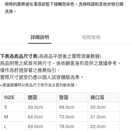
用時的摩擦或在濡濕狀態下接觸而染色。洗滌時請和其他衣物分開
付款後全家取貨
洗滌。
每筆NT$65，滿NT$1,000(含以上)免運費
7-11取貨付款
每筆NT$65，滿NT$1,000(含以上)免運費
詳細說明
相關推薦
付款後7-11取貨
每筆NT$65，滿NT$1,000(含以上)免運費
下表為商品尺寸表
(為商品平放後之實際測量數據)
商品附帶之紙質吊牌尺寸，係依顧客身形提供之建議參考，
宅配
僅作為舒適穿著之推薦指引，
每筆NT$150，滿NT$2,000(含以上)免運費
實際尺寸感受仍應以個人試穿體驗為準。
無印良品門市自取
※建議選購時以商品尺寸表作為主要判斷依據。
免運費
SIZE
腰圍
臀圍
褲口寬
S
59.0cm
68.0cm
20.0cm
M
64.0cm
73.0cm
21.0cm
L
69.0cm
78.0cm
22.0cm