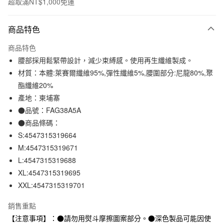
超取滿NT$1,000免運
付款方式
商品特色
信用卡一次付款
商品特色
信用卡分期付款
腰部採用鬆緊帶設計，減少束縛感。使用再生纖維製成。
3 期 0 利率 每期
NT$66
21家銀行
材質：本體:萊賽爾纖維95%,彈性纖維5%,腰圍部分:尼龍80%,聚
酯纖維20%
合作金庫商業銀行
第一商業銀行
超商取貨付款
華南商業銀行
彰化商業銀行
產地：柬埔寨
LINE Pay
上海商業儲蓄銀行
台北富邦商業銀行
●品號：FAG38A5A
國泰世華商業銀行
兆豐國際商業銀行
●商品條碼：
Apple Pay
臺灣中小企業銀行
台中商業銀行
S:4547315319664
匯豐（台灣）商業銀行
華泰商業銀行
街口支付
M:4547315319671
聯邦商業銀行
遠東國際商業銀行
L:4547315319688
元大商業銀行
永豐商業銀行
悠遊付
玉山商業銀行
星展（台灣）商業銀行
XL:4547315319695
台新國際商業銀行
中國信託商業銀行
XXL:4547315319701
運送方式
台灣樂天信用卡公司
全家取貨付款
銷售重點
每筆NT$65，滿NT$1,000(含以上)免運費
【注意事項】：●請勿用熨斗摩擦圖案部分。●深色製品可能因使