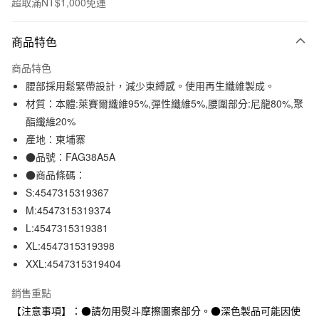
超取滿NT$1,000免運
付款方式
商品特色
信用卡一次付款
商品特色
信用卡分期付款
腰部採用鬆緊帶設計，減少束縛感。使用再生纖維製成。
3 期 0 利率 每期
NT$66
21家銀行
材質：本體:萊賽爾纖維95%,彈性纖維5%,腰圍部分:尼龍80%,聚
酯纖維20%
合作金庫商業銀行
第一商業銀行
超商取貨付款
華南商業銀行
彰化商業銀行
產地：柬埔寨
LINE Pay
上海商業儲蓄銀行
台北富邦商業銀行
●品號：FAG38A5A
國泰世華商業銀行
兆豐國際商業銀行
●商品條碼：
Apple Pay
臺灣中小企業銀行
台中商業銀行
S:4547315319367
匯豐（台灣）商業銀行
華泰商業銀行
街口支付
M:4547315319374
聯邦商業銀行
遠東國際商業銀行
L:4547315319381
元大商業銀行
永豐商業銀行
悠遊付
玉山商業銀行
星展（台灣）商業銀行
XL:4547315319398
台新國際商業銀行
中國信託商業銀行
XXL:4547315319404
運送方式
台灣樂天信用卡公司
全家取貨付款
銷售重點
每筆NT$65，滿NT$1,000(含以上)免運費
【注意事項】：●請勿用熨斗摩擦圖案部分。●深色製品可能因使