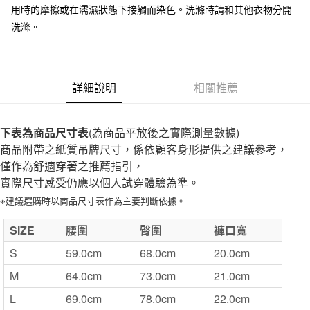
用時的摩擦或在濡濕狀態下接觸而染色。洗滌時請和其他衣物分開
付款後全家取貨
洗滌。
每筆NT$65，滿NT$1,000(含以上)免運費
7-11取貨付款
每筆NT$65，滿NT$1,000(含以上)免運費
詳細說明
相關推薦
付款後7-11取貨
每筆NT$65，滿NT$1,000(含以上)免運費
下表為商品尺寸表
(為商品平放後之實際測量數據)
商品附帶之紙質吊牌尺寸，係依顧客身形提供之建議參考，
宅配
僅作為舒適穿著之推薦指引，
每筆NT$150，滿NT$2,000(含以上)免運費
實際尺寸感受仍應以個人試穿體驗為準。
無印良品門市自取
※建議選購時以商品尺寸表作為主要判斷依據。
免運費
SIZE
腰圍
臀圍
褲口寬
S
59.0cm
68.0cm
20.0cm
M
64.0cm
73.0cm
21.0cm
L
69.0cm
78.0cm
22.0cm