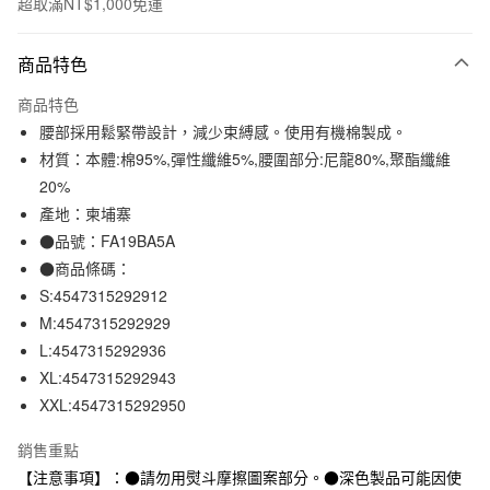
超取滿NT$1,000免運
付款方式
商品特色
信用卡一次付款
商品特色
信用卡分期付款
腰部採用鬆緊帶設計，減少束縛感。使用有機棉製成。
3 期 0 利率 每期
NT$66
21家銀行
材質：本體:棉95%,彈性纖維5%,腰圍部分:尼龍80%,聚酯纖維
20%
合作金庫商業銀行
第一商業銀行
超商取貨付款
華南商業銀行
彰化商業銀行
產地：柬埔寨
LINE Pay
上海商業儲蓄銀行
台北富邦商業銀行
●品號：FA19BA5A
國泰世華商業銀行
兆豐國際商業銀行
●商品條碼：
Apple Pay
臺灣中小企業銀行
台中商業銀行
S:4547315292912
匯豐（台灣）商業銀行
華泰商業銀行
街口支付
M:4547315292929
聯邦商業銀行
遠東國際商業銀行
L:4547315292936
元大商業銀行
永豐商業銀行
悠遊付
玉山商業銀行
星展（台灣）商業銀行
XL:4547315292943
台新國際商業銀行
中國信託商業銀行
XXL:4547315292950
運送方式
台灣樂天信用卡公司
全家取貨付款
銷售重點
每筆NT$65，滿NT$1,000(含以上)免運費
【注意事項】：●請勿用熨斗摩擦圖案部分。●深色製品可能因使