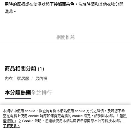
用時的摩擦或在濡濕狀態下接觸而染色。洗滌時請和其他衣物分開
付款後全家取貨
洗滌。
每筆NT$65，滿NT$1,000(含以上)免運費
7-11取貨付款
每筆NT$65，滿NT$1,000(含以上)免運費
相關推薦
付款後7-11取貨
每筆NT$65，滿NT$1,000(含以上)免運費
宅配
商品相關分類 (1)
每筆NT$150，滿NT$2,000(含以上)免運費
内衣｜家居服
男內褲
無印良品門市自取
免運費
本分類熱銷
全站排行
本網站中使用 cookie，欲查詢有關本網站使用 cookie 方式之詳情，及若您不希
熱門標籤
望在電腦上使用 cookie 時應如何變更電腦的 cookie 設定，請參閱本網站「
隱私
權條款
」之 Cookie 聲明。您繼續使用本網站即表示您同意本公司得按本網站使
用條款之 Cookie 聲明使用 cookie。
了解更多 >