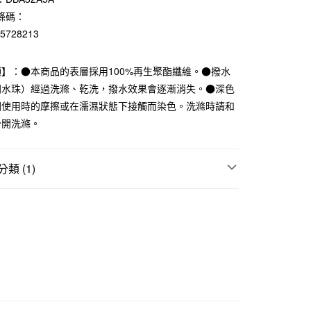
業儲蓄銀行
台北富邦商業銀行
條碼：
華商業銀行
兆豐國際商業銀行
15728213
小企業銀行
台中商業銀行
台灣）商業銀行
華泰商業銀行
業銀行
遠東國際商業銀行
】：●本商品的表層採用100%再生聚酯纖維。●撥水
業銀行
永豐商業銀行
開水珠）經過洗滌、乾洗，撥水效果會逐漸消失。●深色
業銀行
星展（台灣）商業銀行
因使用時的摩擦或在濡濕狀態下接觸而染色。洗滌時請和
際商業銀行
中國信託商業銀行
分開洗滌。
天信用卡公司
付款
類 (1)
5，滿NT$1,000(含以上)免運費
件
帽子
家取貨
5，滿NT$1,000(含以上)免運費
付款
5，滿NT$1,000(含以上)免運費
1取貨