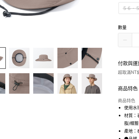
５６．
數量
付款與運
超取滿NT$
付款方式
商品特色
信用卡一
商品特色
使用水
信用卡分
材質：表
3 期 
脂)帽簷
產地：
合作金
超商取貨
華南商
●品號：