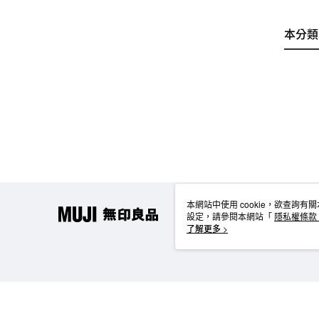
本分類
本網站中使用 cookie，欲查詢有關
設定，請參閱本網站「
隱私權條款
使用 cookie。
了解更多 >