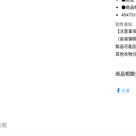
LINE Pay
上海商
●商品
國泰世
45473
Apple Pay
臺灣中
銷售重點
匯豐（
街口支付
聯邦商
【注意事項
元大商
悠遊付
（容易彈
玉山商
製品可能
台新國
其他衣物
台灣樂
運送方式
全家取貨
商品相關分
每筆NT$6
包包｜配
付款後全
分享
每筆NT$6
7-11取貨
每筆NT$6
推薦
付款後7-1