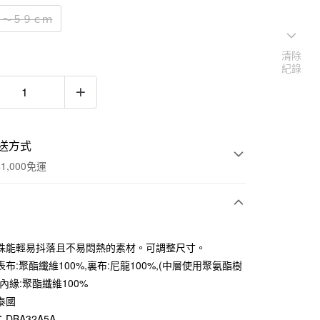
５～５９ｃｍ
清除
紀錄
送方式
1,000免運
次付款
珠能輕易抖落且不易悶熱的素材。可調整尺寸。
期付款
布:聚酯纖維100%,裏布:尼龍100%,(中層使用聚氨酯樹
0 利率 每期
NT$210
21家銀行
內緣:聚酯纖維100%
泰國
庫商業銀行
第一商業銀行
付款
業銀行
彰化商業銀行
DBA32A5A