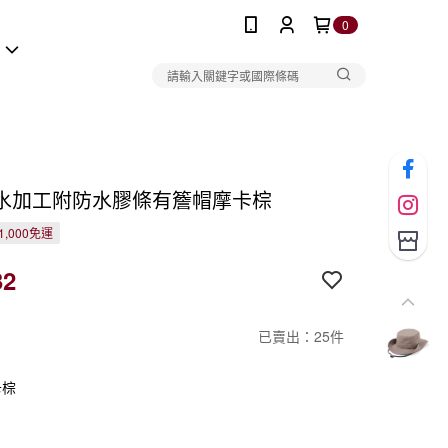
0
報
水加工附防水膠條有簷帽摩卡棕
1,000免運
32
已賣出：25件
卡棕