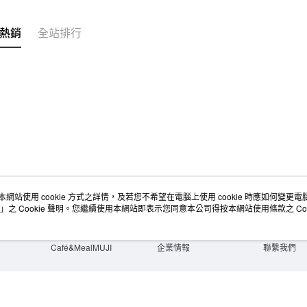
每筆NT$6
宅配
熱銷
全站排行
每筆NT$1
無印良品
免運費
本網站使用 cookie 方式之詳情，及若您不希望在電腦上使用 cookie 時應如何變更電腦的
店舖情報
空間改造企劃服務
會員服務
」之 Cookie 聲明。您繼續使用本網站即表示您同意本公司得按本網站使用條款之 Coo
門市服務
大宗採購
人才招募
門市活動講座
隱私權及網站使用條款
顧客服務
活動特集
最新消息
購物說明
Café&MealMUJI
企業情報
聯繫我們