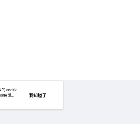
5，滿NT$1,000(含以上)免運費
50，滿NT$2,000(含以上)免運費
門市自取
 cookie
網站地圖
我知道了
kie 聲明