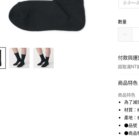
２３～
數量
付款與運
超取滿NT$
付款方式
商品特色
信用卡一
商品特色
為了減
信用卡分
材質：棉
3 期 
產地：
●品號：
合作金
超商取貨
華南商
●商品
LINE Pay
上海商