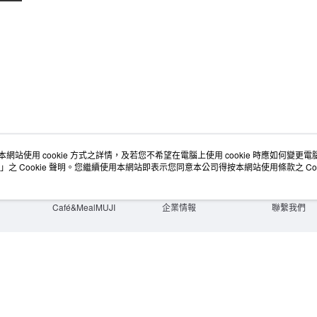
宅配
每筆NT$1
無印良品
免運費
本網站使用 cookie 方式之詳情，及若您不希望在電腦上使用 cookie 時應如何變更電腦的
店舖情報
空間改造企劃服務
會員服務
」之 Cookie 聲明。您繼續使用本網站即表示您同意本公司得按本網站使用條款之 Coo
門市服務
大宗採購
人才招募
門市活動講座
隱私權及網站使用條款
顧客服務
活動特集
最新消息
購物說明
Café&MealMUJI
企業情報
聯繫我們
Copyright©Ryohin Keikaku Co., Ltd. 