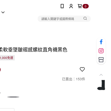
0
報
柔軟垂墜皺褶感螺紋直角襪黑色
1,000免運
9
已賣出：153件
色