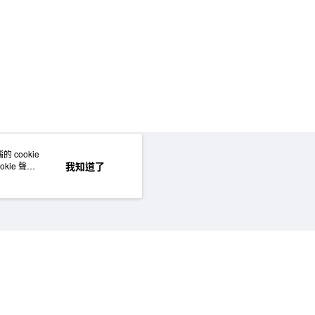
50，滿NT$2,000(含以上)免運費
門市自取
 cookie
網站地圖
我知道了
kie 聲明
©MUJI (Taiwan) Co., Ltd. All rights reserved.擁有及保留本網站所有權利。