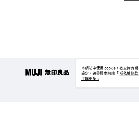
本網站中使用 cookie，欲查詢有關
設定，請參閱本網站「
隱私權條款
使用 cookie。
了解更多 >
TW-MWG1-66-15 Web2.0 Default (TW)
台灣