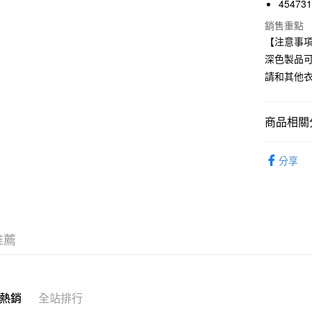
45473
國泰世
Apple Pay
銷售重點
臺灣中
【注意事
匯豐（
街口支付
聯邦商
深色製品
元大商
悠遊付
請和其他
玉山商
台新國
台灣樂
商品相關分
運送方式
全家取貨
女裝
女
分享
每筆NT$6
期間限定
付款後全
每筆NT$6
7-11取貨
推薦
每筆NT$6
付款後7-1
熱銷
全站排行
每筆NT$6