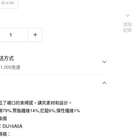
２５ｃｍ
清除
紀錄
送方式
1,000免運
次付款
低了襪口的束縛感，講究素材和設計。
期付款
79%,聚酯纖維14%,尼龍6%,彈性纖維1%
0 利率 每期
NT$33
21家銀行
泰國
DIJ16A5A
庫商業銀行
第一商業銀行
付款
業銀行
彰化商業銀行
條碼：
業儲蓄銀行
台北富邦商業銀行