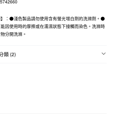
15742660
華商業銀行
兆豐國際商業銀行
小企業銀行
台中商業銀行
項】：●淺色製品請勿使用含有螢光增白劑的洗滌劑。●
台灣）商業銀行
華泰商業銀行
業銀行
遠東國際商業銀行
可能因使用時的摩擦或在濡濕狀態下接觸而染色。洗滌時
業銀行
永豐商業銀行
衣物分開洗滌。
業銀行
星展（台灣）商業銀行
際商業銀行
中國信託商業銀行
天信用卡公司
類 (2)
付款
襪
5，滿NT$1,000(含以上)免運費
｜多項優惠
指定直角襪3件249元
家取貨
5，滿NT$1,000(含以上)免運費
付款
5，滿NT$1,000(含以上)免運費
1取貨
5，滿NT$1,000(含以上)免運費