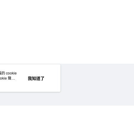
50，滿NT$2,000(含以上)免運費
門市自取
 cookie
網站地圖
我知道了
kie 聲明
©MUJI (Taiwan) Co., Ltd. All rights reserved.擁有及保留本網站所有權利。