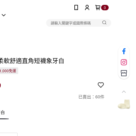
0
報
柔軟舒適直角短襪象牙白
1,000免運
9
已賣出：60件
牙白