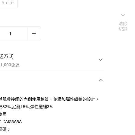
２５ｃｍ
清除
紀錄
送方式
1,000免運
次付款
與肌膚接觸的內側使用棉質，並添加彈性織線的設計。
期付款
82%,尼龍15%,彈性纖維3%
0 利率 每期
NT$33
21家銀行
泰國
DAI25A5A
庫商業銀行
第一商業銀行
付款
業銀行
彰化商業銀行
條碼：
業儲蓄銀行
台北富邦商業銀行