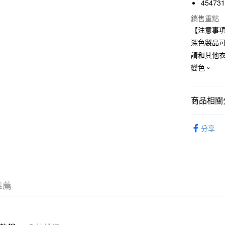
45473
國泰世
Apple Pay
銷售重點
臺灣中
【注意事
匯豐（
街口支付
聯邦商
深色製品
元大商
悠遊付
請和其他
玉山商
變色。
台新國
台灣樂
運送方式
商品相關分
全家取貨
每筆NT$6
女裝
女
分享
期間限定
付款後全
每筆NT$6
7-11取貨
推薦
每筆NT$6
付款後7-1
每筆NT$6