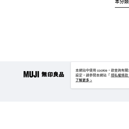
本分類
本網站中使用 cookie，欲查詢有關
設定，請參閱本網站「
隱私權條款
使用 cookie。
了解更多 >
TW-MWG1-61-11 Web2.0 Default (TW)
台灣