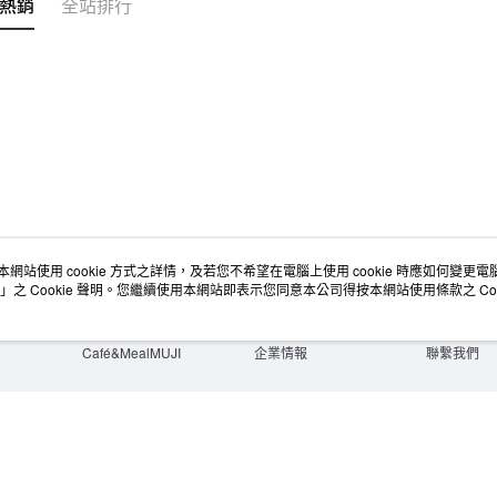
熱銷
全站排行
宅配
每筆NT$1
無印良品
免運費
本網站使用 cookie 方式之詳情，及若您不希望在電腦上使用 cookie 時應如何變更電腦的
店舖情報
空間改造企劃服務
會員服務
」之 Cookie 聲明。您繼續使用本網站即表示您同意本公司得按本網站使用條款之 Coo
門市服務
大宗採購
人才招募
門市活動講座
隱私權及網站使用條款
顧客服務
活動特集
最新消息
購物說明
Café&MealMUJI
企業情報
聯繫我們
Copyright©Ryohin Keikaku Co., Ltd. 