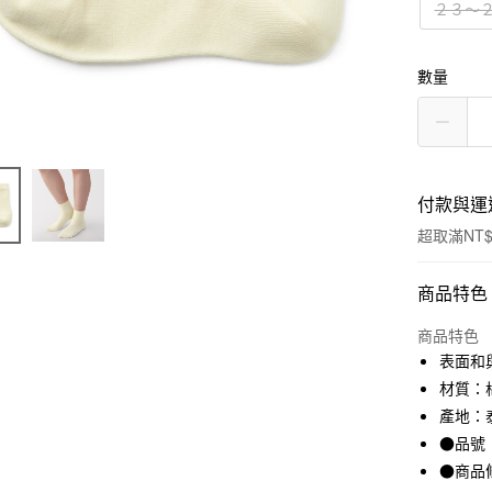
２３～
數量
付款與運
超取滿NT$
付款方式
商品特色
信用卡一
商品特色
表面和
信用卡分
材質：棉
3 期 
產地：
●品號：
合作金
超商取貨
華南商
●商品
LINE Pay
上海商