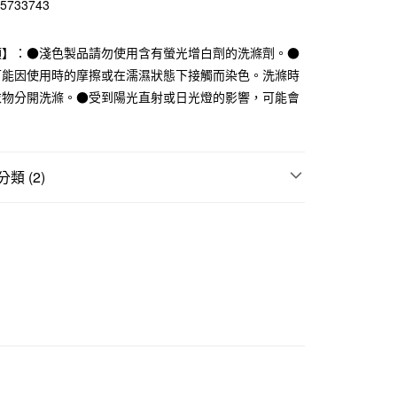
15733743
華商業銀行
兆豐國際商業銀行
小企業銀行
台中商業銀行
項】：●淺色製品請勿使用含有螢光增白劑的洗滌劑。●
台灣）商業銀行
華泰商業銀行
業銀行
遠東國際商業銀行
可能因使用時的摩擦或在濡濕狀態下接觸而染色。洗滌時
業銀行
永豐商業銀行
衣物分開洗滌。●受到陽光直射或日光燈的影響，可能會
業銀行
星展（台灣）商業銀行
際商業銀行
中國信託商業銀行
天信用卡公司
類 (2)
付款
5，滿NT$1,000(含以上)免運費
襪
｜多項優惠
指定直角襪3件249元
家取貨
5，滿NT$1,000(含以上)免運費
付款
5，滿NT$1,000(含以上)免運費
1取貨
5，滿NT$1,000(含以上)免運費