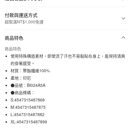
付款與運送方式
超取滿NT$1,000免運
付款方式
商品特色
信用卡一次付款
商品特色
信用卡分期付款
使用特殊構造素材，即使流了汗也不易黏貼在身上，能保持清爽
3 期 0 利率 每期
NT$158
21家銀行
的穿著感受。
材質：聚酯纖維100%
合作金庫商業銀行
第一商業銀行
超商取貨付款
華南商業銀行
彰化商業銀行
產地：印尼
LINE Pay
上海商業儲蓄銀行
台北富邦商業銀行
●品號：BI024A5A
國泰世華商業銀行
兆豐國際商業銀行
●商品條碼：
Apple Pay
臺灣中小企業銀行
台中商業銀行
S:4547315487868
匯豐（台灣）商業銀行
華泰商業銀行
街口支付
M:4547315487875
聯邦商業銀行
遠東國際商業銀行
L:4547315487882
元大商業銀行
永豐商業銀行
悠遊付
玉山商業銀行
星展（台灣）商業銀行
XL:4547315487899
台新國際商業銀行
中國信託商業銀行
運送方式