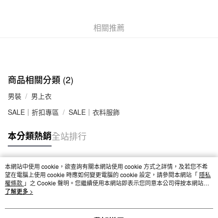
台灣樂天信用卡公司
全家取貨付款
相關推薦
每筆NT$65，滿NT$1,000(含以上)免運費
付款後全家取貨
每筆NT$65，滿NT$1,000(含以上)免運費
7-11取貨付款
商品相關分類 (2)
每筆NT$65，滿NT$1,000(含以上)免運費
男裝
男上衣
付款後7-11取貨
SALE｜折扣專區
SALE｜衣料服飾
每筆NT$65，滿NT$1,000(含以上)免運費
本分類熱銷
全站排行
宅配
每筆NT$150，滿NT$2,000(含以上)免運費
本網站中使用 cookie，欲查詢有關本網站使用 cookie 方式之詳情，及若您不希
無印良品門市自取
熱門標籤
望在電腦上使用 cookie 時應如何變更電腦的 cookie 設定，請參閱本網站「
隱私
權條款
免運費
」之 Cookie 聲明。您繼續使用本網站即表示您同意本公司得按本網站使
用條款之 Cookie 聲明使用 cookie。
了解更多 >