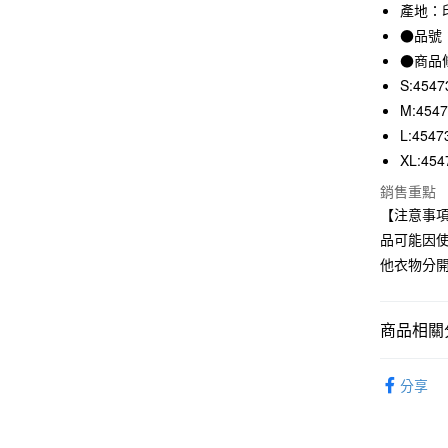
3 期 
產地：
●品號：
合作金
超商取貨
華南商
●商品
LINE Pay
上海商
S:4547
國泰世
M:454
Apple Pay
臺灣中
L:4547
匯豐（
街口支付
XL:454
聯邦商
元大商
悠遊付
銷售重點
玉山商
【注意事
台新國
品可能因
台灣樂
運送方式
他衣物分
全家取貨
每筆NT$6
商品相關分
付款後全
男裝
男
每筆NT$6
分享
SALE｜
7-11取貨
每筆NT$6