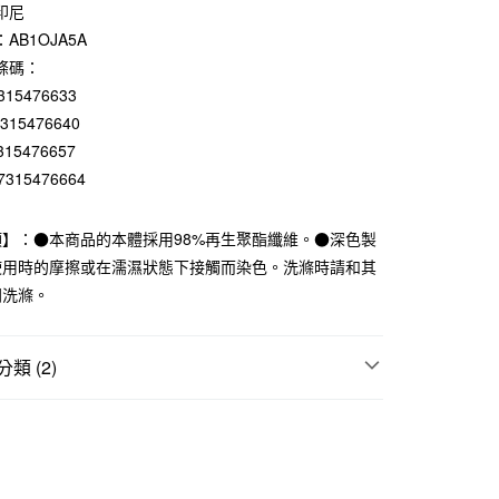
0 利率 每期
NT$118
21家銀行
印尼
AB1OJA5A
庫商業銀行
第一商業銀行
付款
業銀行
彰化商業銀行
條碼：
業儲蓄銀行
台北富邦商業銀行
315476633
華商業銀行
兆豐國際商業銀行
7315476640
小企業銀行
台中商業銀行
315476657
台灣）商業銀行
華泰商業銀行
7315476664
業銀行
遠東國際商業銀行
業銀行
永豐商業銀行
業銀行
星展（台灣）商業銀行
項】：●本商品的本體採用98%再生聚酯纖維。●深色製
際商業銀行
中國信託商業銀行
使用時的摩擦或在濡濕狀態下接觸而染色。洗滌時請和其
天信用卡公司
開洗滌。
付款
5，滿NT$1,000(含以上)免運費
類 (2)
家取貨
上衣
5，滿NT$1,000(含以上)免運費
折扣專區
SALE｜衣料服飾
付款
5，滿NT$1,000(含以上)免運費