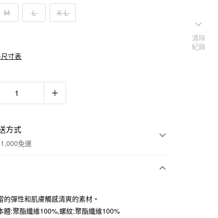
Ｍ
Ｌ
ＸＬ
清除
紀錄
多尺寸表
送方式
1,000免運
次付款
當的彈性和肌膚觸感清爽的素材。
期付款
體:聚酯纖維100%,螺紋:聚酯纖維100%