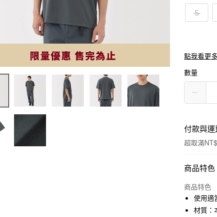
Ｓ
點我看更
數量
付款與運
超取滿NT$
付款方式
商品特色
信用卡一
商品特色
使用適
信用卡分
材質：本