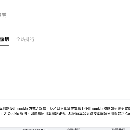
付款後7-1
推薦
每筆NT$6
宅配
每筆NT$1
熱銷
全站排行
無印良品
免運費
本網站使用 cookie 方式之詳情，及若您不希望在電腦上使用 cookie 時應如何變更電腦的
店舖情報
空間改造企劃服務
會員服務
」之 Cookie 聲明。您繼續使用本網站即表示您同意本公司得按本網站使用條款之 Coo
門市服務
大宗採購
人才招募
門市活動講座
隱私權及網站使用條款
顧客服務
活動特集
最新消息
購物說明
Café&MealMUJI
企業情報
聯繫我們