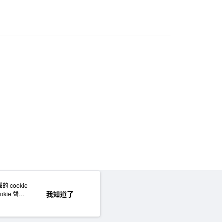
1取貨
5，滿NT$1,000(含以上)免運費
50，滿NT$2,000(含以上)免運費
門市自取
 cookie
網站地圖
我知道了
kie 聲明