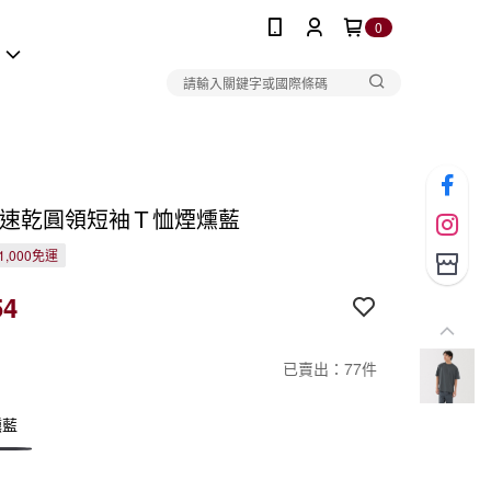
0
報
V速乾圓領短袖Ｔ恤煙燻藍
1,000免運
54
已賣出：77件
燻藍