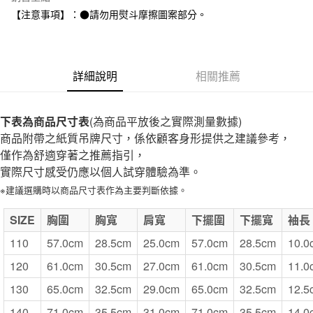
全家取貨付款
【注意事項】：●請勿用熨斗摩擦圖案部分。
每筆NT$65，滿NT$1,000(含以上)免運費
付款後全家取貨
每筆NT$65，滿NT$1,000(含以上)免運費
詳細說明
相關推薦
7-11取貨付款
每筆NT$65，滿NT$1,000(含以上)免運費
下表為商品尺寸表
(為商品平放後之實際測量數據)
商品附帶之紙質吊牌尺寸，係依顧客身形提供之建議參考，
付款後7-11取貨
僅作為舒適穿著之推薦指引，
每筆NT$65，滿NT$1,000(含以上)免運費
實際尺寸感受仍應以個人試穿體驗為準。
宅配
※建議選購時以商品尺寸表作為主要判斷依據。
每筆NT$150，滿NT$2,000(含以上)免運費
SIZE
胸圍
胸寬
肩寬
下擺圍
下擺寬
袖長
無印良品門市自取
110
57.0cm
28.5cm
25.0cm
57.0cm
28.5cm
10.0
免運費
120
61.0cm
30.5cm
27.0cm
61.0cm
30.5cm
11.0
130
65.0cm
32.5cm
29.0cm
65.0cm
32.5cm
12.5
140
71.0cm
35.5cm
31.0cm
71.0cm
35.5cm
14.0