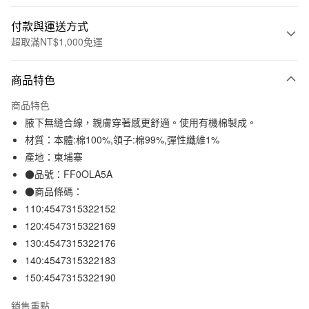
付款與運送方式
超取滿NT$1,000免運
付款方式
商品特色
信用卡一次付款
商品特色
信用卡分期付款
腋下無縫合線，親膚穿著感更舒適。使用有機棉製成。
3 期 0 利率 每期
NT$56
21家銀行
材質：本體:棉100%,領子:棉99%,彈性纖維1%
產地：柬埔寨
合作金庫商業銀行
第一商業銀行
超商取貨付款
華南商業銀行
彰化商業銀行
●品號：FF0OLA5A
LINE Pay
上海商業儲蓄銀行
台北富邦商業銀行
●商品條碼：
國泰世華商業銀行
兆豐國際商業銀行
110:4547315322152
Apple Pay
臺灣中小企業銀行
台中商業銀行
120:4547315322169
匯豐（台灣）商業銀行
華泰商業銀行
街口支付
130:4547315322176
聯邦商業銀行
遠東國際商業銀行
140:4547315322183
元大商業銀行
永豐商業銀行
悠遊付
玉山商業銀行
星展（台灣）商業銀行
150:4547315322190
台新國際商業銀行
中國信託商業銀行
運送方式
台灣樂天信用卡公司
銷售重點