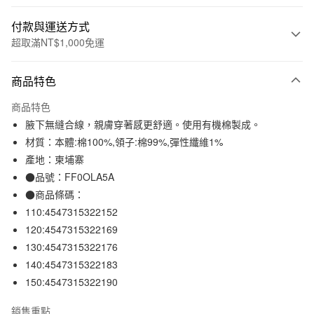
付款與運送方式
超取滿NT$1,000免運
付款方式
商品特色
信用卡一次付款
商品特色
信用卡分期付款
腋下無縫合線，親膚穿著感更舒適。使用有機棉製成。
3 期 0 利率 每期
NT$56
21家銀行
材質：本體:棉100%,領子:棉99%,彈性纖維1%
產地：柬埔寨
合作金庫商業銀行
第一商業銀行
超商取貨付款
華南商業銀行
彰化商業銀行
●品號：FF0OLA5A
LINE Pay
上海商業儲蓄銀行
台北富邦商業銀行
●商品條碼：
國泰世華商業銀行
兆豐國際商業銀行
110:4547315322152
Apple Pay
臺灣中小企業銀行
台中商業銀行
120:4547315322169
匯豐（台灣）商業銀行
華泰商業銀行
街口支付
130:4547315322176
聯邦商業銀行
遠東國際商業銀行
140:4547315322183
元大商業銀行
永豐商業銀行
悠遊付
玉山商業銀行
星展（台灣）商業銀行
150:4547315322190
台新國際商業銀行
中國信託商業銀行
運送方式
台灣樂天信用卡公司
銷售重點