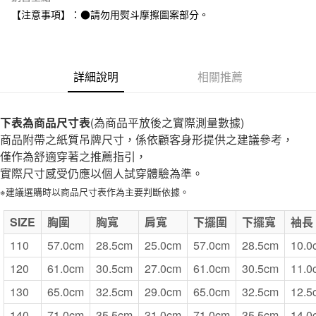
全家取貨付款
【注意事項】：●請勿用熨斗摩擦圖案部分。
每筆NT$65，滿NT$1,000(含以上)免運費
付款後全家取貨
每筆NT$65，滿NT$1,000(含以上)免運費
詳細說明
相關推薦
7-11取貨付款
每筆NT$65，滿NT$1,000(含以上)免運費
下表為商品尺寸表
(為商品平放後之實際測量數據)
商品附帶之紙質吊牌尺寸，係依顧客身形提供之建議參考，
付款後7-11取貨
僅作為舒適穿著之推薦指引，
每筆NT$65，滿NT$1,000(含以上)免運費
實際尺寸感受仍應以個人試穿體驗為準。
宅配
※建議選購時以商品尺寸表作為主要判斷依據。
每筆NT$150，滿NT$2,000(含以上)免運費
SIZE
胸圍
胸寬
肩寬
下擺圍
下擺寬
袖長
無印良品門市自取
110
57.0cm
28.5cm
25.0cm
57.0cm
28.5cm
10.0
免運費
120
61.0cm
30.5cm
27.0cm
61.0cm
30.5cm
11.0
130
65.0cm
32.5cm
29.0cm
65.0cm
32.5cm
12.5
140
71.0cm
35.5cm
31.0cm
71.0cm
35.5cm
14.0