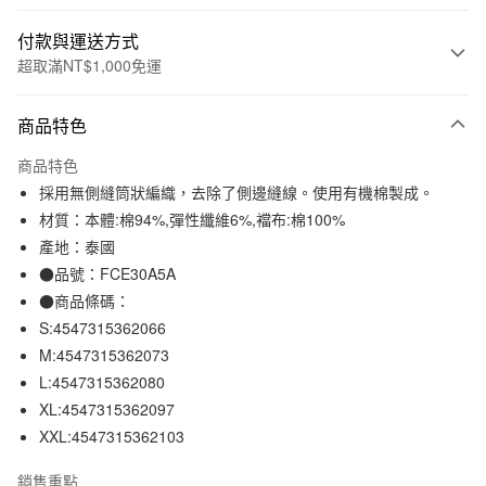
付款與運送方式
超取滿NT$1,000免運
付款方式
商品特色
信用卡一次付款
商品特色
信用卡分期付款
採用無側縫筒狀編織，去除了側邊縫線。使用有機棉製成。
3 期 0 利率 每期
NT$49
21家銀行
材質：本體:棉94%,彈性纖維6%,襠布:棉100%
產地：泰國
合作金庫商業銀行
第一商業銀行
超商取貨付款
華南商業銀行
彰化商業銀行
●品號：FCE30A5A
LINE Pay
上海商業儲蓄銀行
台北富邦商業銀行
●商品條碼：
國泰世華商業銀行
兆豐國際商業銀行
S:4547315362066
Apple Pay
臺灣中小企業銀行
台中商業銀行
M:4547315362073
匯豐（台灣）商業銀行
華泰商業銀行
街口支付
L:4547315362080
聯邦商業銀行
遠東國際商業銀行
XL:4547315362097
元大商業銀行
永豐商業銀行
悠遊付
玉山商業銀行
星展（台灣）商業銀行
XXL:4547315362103
台新國際商業銀行
中國信託商業銀行
運送方式
台灣樂天信用卡公司
銷售重點