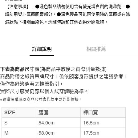
全家取貨付款
【注意事項】：●淺色製品請勿使用含有螢光增白劑的洗滌劑。●
每筆NT$65，滿NT$1,000(含以上)免運費
請勿用熨斗摩擦圖案部分。●深色製品可能因使用時的摩擦或在濡
濕狀態下接觸而染色。洗滌時請和其他衣物分開洗滌。
付款後全家取貨
每筆NT$65，滿NT$1,000(含以上)免運費
7-11取貨付款
詳細說明
相關推薦
每筆NT$65，滿NT$1,000(含以上)免運費
付款後7-11取貨
下表為商品尺寸表
(為商品平放後之實際測量數據)
每筆NT$65，滿NT$1,000(含以上)免運費
商品附帶之紙質吊牌尺寸，係依顧客身形提供之建議參考，
僅作為舒適穿著之推薦指引，
宅配
實際尺寸感受仍應以個人試穿體驗為準。
每筆NT$150，滿NT$2,000(含以上)免運費
※建議選購時以商品尺寸表作為主要判斷依據。
無印良品門市自取
SIZE
免運費
腰圍
褲口寬
S
54.0cm
16.5cm
M
58.0cm
17.5cm