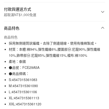
付款與運送方式
超取滿NT$1,000免運
付款方式
商品特色
信用卡一次付款
商品特色
信用卡分期付款
採用無側縫筒狀編織，去除了側邊縫線。使用有機棉製成。
3 期 0 利率 每期
NT$49
21家銀行
材質：本體:棉94%,彈性纖維6%,腰圍部分:尼龍90%,彈性纖維
10%,飾帶部分:尼龍85%,彈性纖維15%,襠布:棉100%
合作金庫商業銀行
第一商業銀行
超商取貨付款
華南商業銀行
彰化商業銀行
產地：泰國
LINE Pay
上海商業儲蓄銀行
台北富邦商業銀行
●品號：FCE29A5A
國泰世華商業銀行
兆豐國際商業銀行
●商品條碼：
Apple Pay
臺灣中小企業銀行
台中商業銀行
S:4547315361083
匯豐（台灣）商業銀行
華泰商業銀行
街口支付
M:4547315361090
聯邦商業銀行
遠東國際商業銀行
L:4547315361106
元大商業銀行
永豐商業銀行
悠遊付
玉山商業銀行
星展（台灣）商業銀行
XL:4547315361113
台新國際商業銀行
中國信託商業銀行
XXL:4547315361120
運送方式
台灣樂天信用卡公司