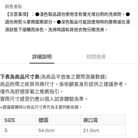
全家取貨付款
銷售重點
每筆NT$65，滿NT$1,000(含以上)免運費
【注意事項】：●淺色製品請勿使用含有螢光增白劑的洗滌劑。●
請勿用熨斗摩擦圖案部分。●深色製品可能因使用時的摩擦或在濡
付款後全家取貨
濕狀態下接觸而染色。洗滌時請和其他衣物分開洗滌。
每筆NT$65，滿NT$1,000(含以上)免運費
7-11取貨付款
每筆NT$65，滿NT$1,000(含以上)免運費
詳細說明
相關推薦
付款後7-11取貨
每筆NT$65，滿NT$1,000(含以上)免運費
下表為商品尺寸表
(為商品平放後之實際測量數據)
商品附帶之紙質吊牌尺寸，係依顧客身形提供之建議參考，
宅配
僅作為舒適穿著之推薦指引，
每筆NT$150，滿NT$2,000(含以上)免運費
實際尺寸感受仍應以個人試穿體驗為準。
無印良品門市自取
※建議選購時以商品尺寸表作為主要判斷依據。
免運費
SIZE
腰圍
褲口寬
S
54.0cm
21.0cm