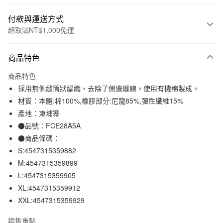
付款與運送方式
超取滿NT$1,000免運
付款方式
商品特色
信用卡一次付款
商品特色
信用卡分期付款
採用無側縫筒狀編織，去除了側邊縫線。使用有機棉製成。
3 期 0 利率 每期
NT$49
21家銀行
材質：本體:棉100%,橡膠部分:尼龍85%,彈性纖維15%
產地：柬埔寨
合作金庫商業銀行
第一商業銀行
超商取貨付款
華南商業銀行
彰化商業銀行
●品號：FCE28A5A
LINE Pay
上海商業儲蓄銀行
台北富邦商業銀行
●商品條碼：
國泰世華商業銀行
兆豐國際商業銀行
S:4547315359882
Apple Pay
臺灣中小企業銀行
台中商業銀行
M:4547315359899
匯豐（台灣）商業銀行
華泰商業銀行
街口支付
L:4547315359905
聯邦商業銀行
遠東國際商業銀行
XL:4547315359912
元大商業銀行
永豐商業銀行
悠遊付
玉山商業銀行
星展（台灣）商業銀行
XXL:4547315359929
台新國際商業銀行
中國信託商業銀行
運送方式
台灣樂天信用卡公司
銷售重點