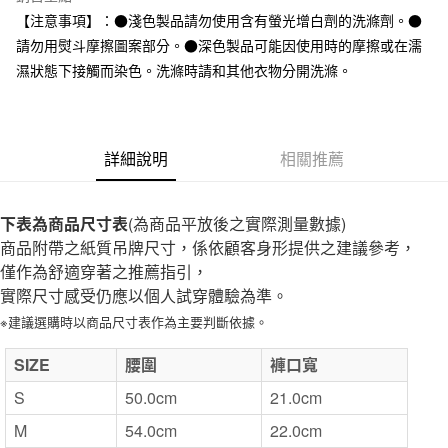
全家取貨付款
【注意事項】：●淺色製品請勿使用含有螢光增白劑的洗滌劑。●
每筆NT$65，滿NT$1,000(含以上)免運費
請勿用熨斗摩擦圖案部分。●深色製品可能因使用時的摩擦或在濡
濕狀態下接觸而染色。洗滌時請和其他衣物分開洗滌。
付款後全家取貨
每筆NT$65，滿NT$1,000(含以上)免運費
7-11取貨付款
詳細說明
相關推薦
每筆NT$65，滿NT$1,000(含以上)免運費
付款後7-11取貨
下表為商品尺寸表
(為商品平放後之實際測量數據)
每筆NT$65，滿NT$1,000(含以上)免運費
商品附帶之紙質吊牌尺寸，係依顧客身形提供之建議參考，
僅作為舒適穿著之推薦指引，
宅配
實際尺寸感受仍應以個人試穿體驗為準。
每筆NT$150，滿NT$2,000(含以上)免運費
※建議選購時以商品尺寸表作為主要判斷依據。
無印良品門市自取
SIZE
免運費
腰圍
褲口寬
S
50.0cm
21.0cm
M
54.0cm
22.0cm