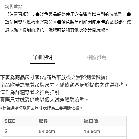
全家取貨付款
銷售重點
每筆NT$65，滿NT$1,000(含以上)免運費
【注意事項】：●淺色製品請勿使用含有螢光增白劑的洗滌劑。●
請勿用熨斗摩擦圖案部分。●深色製品可能因使用時的摩擦或在濡
付款後全家取貨
濕狀態下接觸而染色。洗滌時請和其他衣物分開洗滌。
每筆NT$65，滿NT$1,000(含以上)免運費
7-11取貨付款
每筆NT$65，滿NT$1,000(含以上)免運費
詳細說明
相關推薦
付款後7-11取貨
每筆NT$65，滿NT$1,000(含以上)免運費
下表為商品尺寸表
(為商品平放後之實際測量數據)
商品附帶之紙質吊牌尺寸，係依顧客身形提供之建議參考，
宅配
僅作為舒適穿著之推薦指引，
每筆NT$150，滿NT$2,000(含以上)免運費
實際尺寸感受仍應以個人試穿體驗為準。
無印良品門市自取
※建議選購時以商品尺寸表作為主要判斷依據。
免運費
SIZE
腰圍
褲口寬
S
54.0cm
16.5cm