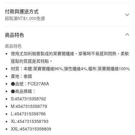
付款與運送方式
超取滿NT$1,000免運
付款方式
商品特色
信用卡一次付款
商品特色
信用卡分期付款
使用尤加利樹漿製成的萊賽爾纖維，穿著時不易感到悶熱，柔軟
3 期 0 利率 每期
NT$59
21家銀行
蓬鬆的質感是其特點。
材質：本體:萊賽爾纖維96%,彈性纖維4%,襠布:萊賽爾纖維100%
合作金庫商業銀行
第一商業銀行
超商取貨付款
華南商業銀行
彰化商業銀行
產地：泰國
LINE Pay
上海商業儲蓄銀行
台北富邦商業銀行
●品號：FCE27A5A
國泰世華商業銀行
兆豐國際商業銀行
●商品條碼：
Apple Pay
臺灣中小企業銀行
台中商業銀行
S:4547315358762
匯豐（台灣）商業銀行
華泰商業銀行
街口支付
M:4547315358779
聯邦商業銀行
遠東國際商業銀行
L:4547315358786
元大商業銀行
永豐商業銀行
悠遊付
玉山商業銀行
星展（台灣）商業銀行
XL:4547315358793
台新國際商業銀行
中國信託商業銀行
XXL:4547315358809
運送方式
台灣樂天信用卡公司