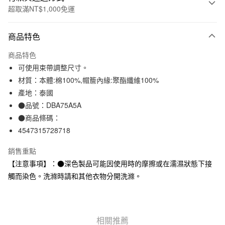
超取滿NT$1,000免運
付款方式
商品特色
信用卡一次付款
商品特色
信用卡分期付款
可使用束帶調整尺寸。
3 期 0 利率 每期
NT$130
21家銀行
材質：本體:棉100%,帽簷內緣:聚酯纖維100%
產地：泰國
合作金庫商業銀行
第一商業銀行
超商取貨付款
華南商業銀行
彰化商業銀行
●品號：DBA75A5A
LINE Pay
上海商業儲蓄銀行
台北富邦商業銀行
●商品條碼：
國泰世華商業銀行
兆豐國際商業銀行
4547315728718
Apple Pay
臺灣中小企業銀行
台中商業銀行
匯豐（台灣）商業銀行
華泰商業銀行
銷售重點
街口支付
聯邦商業銀行
遠東國際商業銀行
【注意事項】：●深色製品可能因使用時的摩擦或在濡濕狀態下接
元大商業銀行
永豐商業銀行
悠遊付
觸而染色。洗滌時請和其他衣物分開洗滌。
玉山商業銀行
星展（台灣）商業銀行
台新國際商業銀行
中國信託商業銀行
運送方式
台灣樂天信用卡公司
全家取貨付款
相關推薦