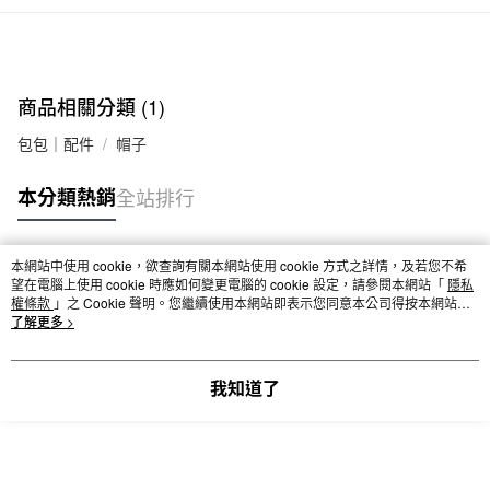
每筆NT$65，滿NT$1,000(含以上)免運費
付款後全家取貨
每筆NT$65，滿NT$1,000(含以上)免運費
商品相關分類 (1)
7-11取貨付款
每筆NT$65，滿NT$1,000(含以上)免運費
包包｜配件
帽子
付款後7-11取貨
本分類熱銷
全站排行
每筆NT$65，滿NT$1,000(含以上)免運費
宅配
本網站中使用 cookie，欲查詢有關本網站使用 cookie 方式之詳情，及若您不希
熱門標籤
每筆NT$150，滿NT$2,000(含以上)免運費
望在電腦上使用 cookie 時應如何變更電腦的 cookie 設定，請參閱本網站「
隱私
權條款
」之 Cookie 聲明。您繼續使用本網站即表示您同意本公司得按本網站使
無印良品門市自取
用條款之 Cookie 聲明使用 cookie。
了解更多 >
免運費
我知道了