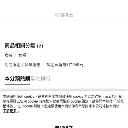
付款後全家取貨
每筆NT$65，滿NT$1,000(含以上)免運費
相關推薦
7-11取貨付款
每筆NT$65，滿NT$1,000(含以上)免運費
付款後7-11取貨
商品相關分類 (2)
每筆NT$65，滿NT$1,000(含以上)免運費
女裝
女襪
宅配
期間限定｜多項優惠
指定直角襪3件249元
每筆NT$150，滿NT$2,000(含以上)免運費
本分類熱銷
全站排行
無印良品門市自取
免運費
本網站中使用 cookie，欲查詢有關本網站使用 cookie 方式之詳情，及若您不希
熱門標籤
望在電腦上使用 cookie 時應如何變更電腦的 cookie 設定，請參閱本網站「
隱私
權條款
」之 Cookie 聲明。您繼續使用本網站即表示您同意本公司得按本網站使
用條款之 Cookie 聲明使用 cookie。
了解更多 >