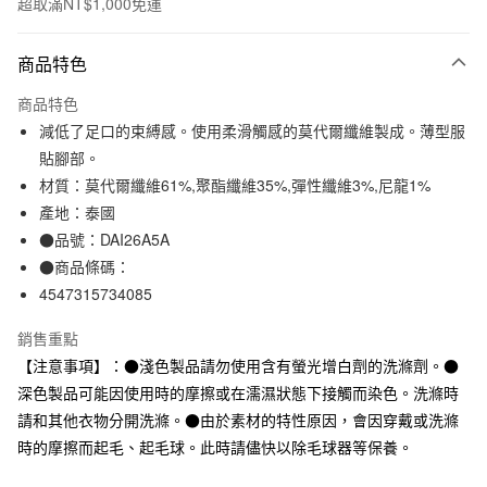
超取滿NT$1,000免運
付款方式
商品特色
信用卡一次付款
商品特色
信用卡分期付款
減低了足口的束縛感。使用柔滑觸感的莫代爾纖維製成。薄型服
3 期 0 利率 每期
NT$33
21家銀行
貼腳部。
材質：莫代爾纖維61%,聚酯纖維35%,彈性纖維3%,尼龍1%
合作金庫商業銀行
第一商業銀行
超商取貨付款
華南商業銀行
彰化商業銀行
產地：泰國
LINE Pay
上海商業儲蓄銀行
台北富邦商業銀行
●品號：DAI26A5A
國泰世華商業銀行
兆豐國際商業銀行
●商品條碼：
Apple Pay
臺灣中小企業銀行
台中商業銀行
4547315734085
匯豐（台灣）商業銀行
華泰商業銀行
街口支付
聯邦商業銀行
遠東國際商業銀行
銷售重點
元大商業銀行
永豐商業銀行
悠遊付
【注意事項】：●淺色製品請勿使用含有螢光增白劑的洗滌劑。●
玉山商業銀行
星展（台灣）商業銀行
深色製品可能因使用時的摩擦或在濡濕狀態下接觸而染色。洗滌時
台新國際商業銀行
中國信託商業銀行
運送方式
台灣樂天信用卡公司
請和其他衣物分開洗滌。●由於素材的特性原因，會因穿戴或洗滌
全家取貨付款
時的摩擦而起毛、起毛球。此時請儘快以除毛球器等保養。
每筆NT$65，滿NT$1,000(含以上)免運費