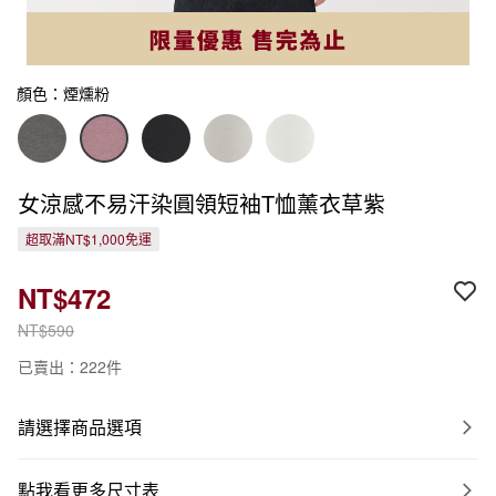
顏色：煙燻粉
女涼感不易汗染圓領短袖T恤薰衣草紫
超取滿NT$1,000免運
NT$472
NT$590
已賣出：222件
請選擇商品選項
點我看更多尺寸表