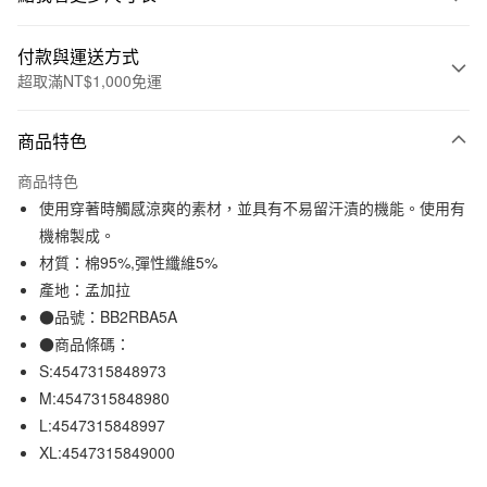
付款與運送方式
超取滿NT$1,000免運
付款方式
商品特色
信用卡一次付款
商品特色
信用卡分期付款
使用穿著時觸感涼爽的素材，並具有不易留汗漬的機能。使用有
3 期 0 利率 每期
NT$157
21家銀行
機棉製成。
材質：棉95%,彈性纖維5%
合作金庫商業銀行
第一商業銀行
超商取貨付款
華南商業銀行
彰化商業銀行
產地：孟加拉
LINE Pay
上海商業儲蓄銀行
台北富邦商業銀行
●品號：BB2RBA5A
國泰世華商業銀行
兆豐國際商業銀行
●商品條碼：
Apple Pay
臺灣中小企業銀行
台中商業銀行
S:4547315848973
匯豐（台灣）商業銀行
華泰商業銀行
街口支付
M:4547315848980
聯邦商業銀行
遠東國際商業銀行
L:4547315848997
元大商業銀行
永豐商業銀行
悠遊付
玉山商業銀行
星展（台灣）商業銀行
XL:4547315849000
台新國際商業銀行
中國信託商業銀行
運送方式