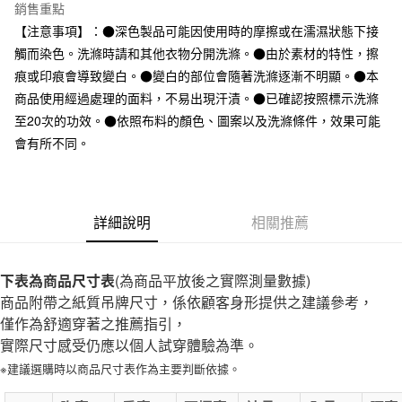
台灣樂天信用卡公司
銷售重點
全家取貨付款
【注意事項】：●深色製品可能因使用時的摩擦或在濡濕狀態下接
每筆NT$65，滿NT$1,000(含以上)免運費
觸而染色。洗滌時請和其他衣物分開洗滌。●由於素材的特性，擦
痕或印痕會導致變白。●變白的部位會隨著洗滌逐漸不明顯。●本
付款後全家取貨
商品使用經過處理的面料，不易出現汗漬。●已確認按照標示洗滌
每筆NT$65，滿NT$1,000(含以上)免運費
至20次的功效。●依照布料的顏色、圖案以及洗滌條件，效果可能
7-11取貨付款
會有所不同。
每筆NT$65，滿NT$1,000(含以上)免運費
付款後7-11取貨
詳細說明
相關推薦
每筆NT$65，滿NT$1,000(含以上)免運費
宅配
下表為商品尺寸表
(為商品平放後之實際測量數據)
每筆NT$150，滿NT$2,000(含以上)免運費
商品附帶之紙質吊牌尺寸，係依顧客身形提供之建議參考，
無印良品門市自取
僅作為舒適穿著之推薦指引，
免運費
實際尺寸感受仍應以個人試穿體驗為準。
※建議選購時以商品尺寸表作為主要判斷依據。