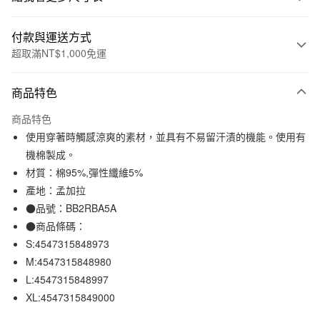
付款與運送方式
超取滿NT$1,000免運
付款方式
商品特色
信用卡一次付款
商品特色
信用卡分期付款
使用穿著時觸感涼爽的素材，並具有不易留汗漬的機能。使用有
3 期 0 利率 每期
NT$157
21家銀行
機棉製成。
材質：棉95%,彈性纖維5%
合作金庫商業銀行
第一商業銀行
超商取貨付款
華南商業銀行
彰化商業銀行
產地：孟加拉
LINE Pay
上海商業儲蓄銀行
台北富邦商業銀行
●品號：BB2RBA5A
國泰世華商業銀行
兆豐國際商業銀行
●商品條碼：
Apple Pay
臺灣中小企業銀行
台中商業銀行
S:4547315848973
匯豐（台灣）商業銀行
華泰商業銀行
街口支付
M:4547315848980
聯邦商業銀行
遠東國際商業銀行
L:4547315848997
元大商業銀行
永豐商業銀行
悠遊付
玉山商業銀行
星展（台灣）商業銀行
XL:4547315849000
台新國際商業銀行
中國信託商業銀行
運送方式