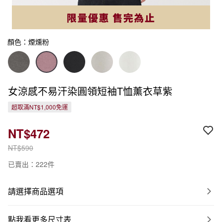
顏色：煙燻粉
女涼感不易汗染圓領短袖T恤薰衣草紫
超取滿NT$1,000免運
NT$472
NT$590
已賣出：222件
請選擇商品選項
點我看更多尺寸表