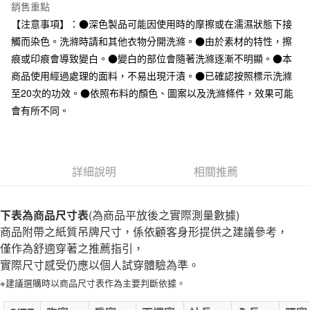
台灣樂天信用卡公司
銷售重點
全家取貨付款
【注意事項】：●深色製品可能因使用時的摩擦或在濡濕狀態下接
每筆NT$65，滿NT$1,000(含以上)免運費
觸而染色。洗滌時請和其他衣物分開洗滌。●由於素材的特性，擦
痕或印痕會導致變白。●變白的部位會隨著洗滌逐漸不明顯。●本
付款後全家取貨
商品使用經過處理的面料，不易出現汗漬。●已確認按照標示洗滌
每筆NT$65，滿NT$1,000(含以上)免運費
至20次的功效。●依照布料的顏色、圖案以及洗滌條件，效果可能
7-11取貨付款
會有所不同。
每筆NT$65，滿NT$1,000(含以上)免運費
付款後7-11取貨
詳細說明
相關推薦
每筆NT$65，滿NT$1,000(含以上)免運費
宅配
下表為商品尺寸表
(為商品平放後之實際測量數據)
每筆NT$150，滿NT$2,000(含以上)免運費
商品附帶之紙質吊牌尺寸，係依顧客身形提供之建議參考，
無印良品門市自取
僅作為舒適穿著之推薦指引，
免運費
實際尺寸感受仍應以個人試穿體驗為準。
※建議選購時以商品尺寸表作為主要判斷依據。