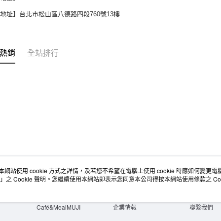
地址】台北市松山區八德路四段760號13樓
熱銷
全站排行
本網站使用 cookie 方式之詳情，及若您不希望在電腦上使用 cookie 時應如何變更電腦的
店舖情報
空間改造企劃服務
會員服務
」之 Cookie 聲明。您繼續使用本網站即表示您同意本公司得按本網站使用條款之 Coo
門市服務
大宗採購
人才招募
門市活動講座
隱私權及網站使用條款
顧客服務
活動特集
最新消息
購物說明
Café&MealMUJI
企業情報
聯繫我們