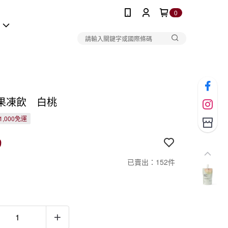
0
報
果凍飲 白桃
1,000免運
9
已賣出：152件