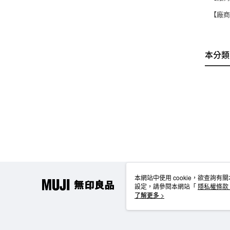
【廠商
本分類
本網站中使用 cookie，欲查詢有關
設定，請參閱本網站「
隱私權條款
使用 cookie。
了解更多 >