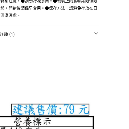
請特別注意。●請勿冷凍食用。●包裝上的賞味期限僅限
際商業銀行
中國信託商業銀行
狀態，開封後請儘早食用。●保存方法：請避免存放在日
天信用卡公司
高溫潮濕處。
付款
5，滿NT$1,000(含以上)免運費
類 (1)
家取貨
料
5，滿NT$1,000(含以上)免運費
付款
5，滿NT$1,000(含以上)免運費
1取貨
5，滿NT$1,000(含以上)免運費
50，滿NT$2,000(含以上)免運費
門市自取