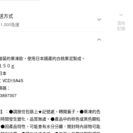
送方式
清除
1,000免運
紀錄
次付款
酸菌的果凍飲，使用日本國產的白桃果泥製成。
期付款
１５０ｇ
0 利率 每期
NT$26
21家銀行
日本
VCD15A4S
庫商業銀行
第一商業銀行
付款
業銀行
彰化商業銀行
條碼：
業儲蓄銀行
台北富邦商業銀行
83897307
華商業銀行
兆豐國際商業銀行
小企業銀行
台中商業銀行
項】：●請按住包裝上★記號處，轉開蓋子。●果凍的色
台灣）商業銀行
華泰商業銀行
業銀行
遠東國際商業銀行
隨時間發生變化，品質無虞。●產品中的棕色或黑色顆粒
業銀行
永豐商業銀行
。●因產品特性，可能會有水分分離，開封時內容物可能
業銀行
星展（台灣）商業銀行