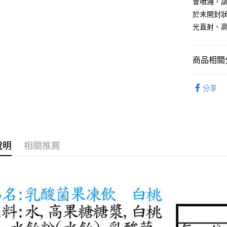
會噴濺，
台新國
於未開封
台灣樂
運送方式
光直射、
全家取貨
每筆NT$6
商品相關分
付款後全
食品
飲
每筆NT$6
分享
7-11取貨
每筆NT$6
付款後7-1
說明
相關推薦
每筆NT$6
宅配
每筆NT$1
無印良品
免運費