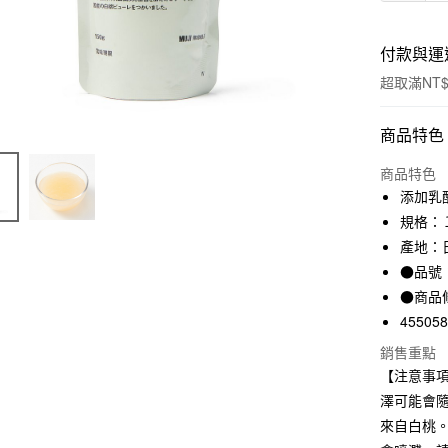
付款與運
超取滿NT$
付款方式
商品特色
信用卡一
商品特色
添加乳
信用卡分
規格：
3 期 
產地：
●品號：
合作金
超商取貨
華南商
●商品
LINE Pay
上海商
45505
國泰世
Apple Pay
銷售重點
臺灣中
【注意事
匯豐（
街口支付
聯邦商
澤可能會
元大商
悠遊付
來自白桃
玉山商