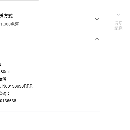
送方式
清除
1,000免運
紀錄
次付款
期付款
N
0 利率 每期
NT$199
21家銀行
80ml
台灣
庫商業銀行
第一商業銀行
付款
業銀行
彰化商業銀行
N00136638RRR
業儲蓄銀行
台北富邦商業銀行
條碼：
華商業銀行
兆豐國際商業銀行
00136638
小企業銀行
台中商業銀行
台灣）商業銀行
華泰商業銀行
業銀行
遠東國際商業銀行
業銀行
永豐商業銀行
業銀行
星展（台灣）商業銀行