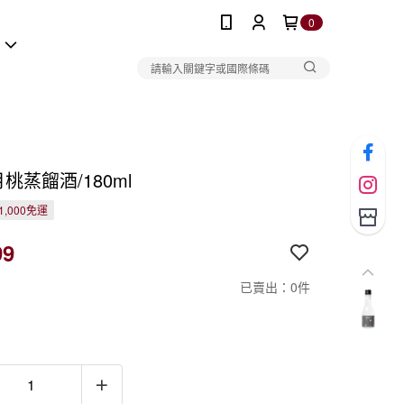
0
報
月桃蒸餾酒/180ml
1,000免運
99
已賣出：0件