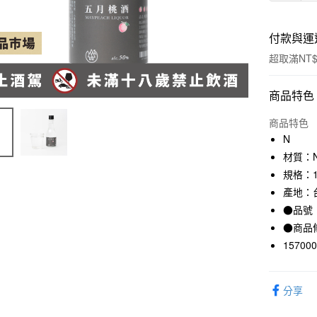
付款與運
超取滿NT$
付款方式
商品特色
信用卡一
商品特色
N
信用卡分
材質：
3 期 
規格：1
產地：
合作金
超商取貨
華南商
●品號：
LINE Pay
上海商
●商品
國泰世
15700
Apple Pay
臺灣中
匯豐（
街口支付
聯邦商
分享
元大商
悠遊付
玉山商