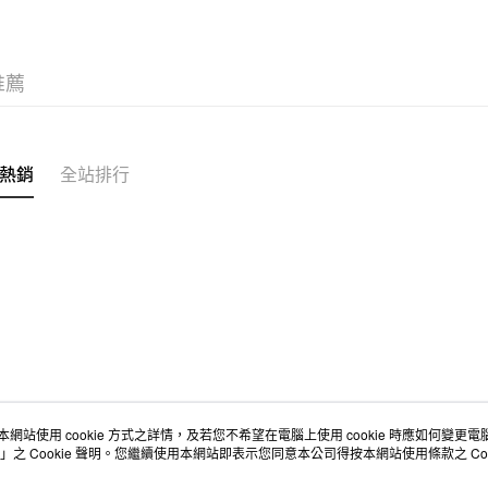
台新國
台灣樂
運送方式
推薦
全家取貨
每筆NT$6
付款後全
熱銷
全站排行
每筆NT$6
7-11取貨
每筆NT$6
付款後7-1
每筆NT$6
宅配
每筆NT$1
無印良品
本網站使用 cookie 方式之詳情，及若您不希望在電腦上使用 cookie 時應如何變更電腦的
店舖情報
空間改造企劃服務
會員服務
」之 Cookie 聲明。您繼續使用本網站即表示您同意本公司得按本網站使用條款之 Coo
門市服務
大宗採購
人才招募
免運費
門市活動講座
隱私權及網站使用條款
顧客服務