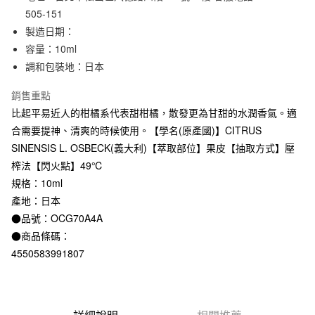
505-151
每筆NT$65，滿NT$1,000(含以上)免運費
製造日期：
宅配
容量：10ml
每筆NT$150，滿NT$2,000(含以上)免運費
調和包裝地：日本
無印良品門市自取
銷售重點
免運費
比起平易近人的柑橘系代表甜柑橘，散發更為甘甜的水潤香氣。適
合需要提神、清爽的時候使用。【學名(原產國)】CITRUS
SINENSIS L. OSBECK(義大利)【萃取部位】果皮【抽取方式】壓
榨法【閃火點】49℃
規格：10ml
產地：日本
●品號：OCG70A4A
●商品條碼：
4550583991807