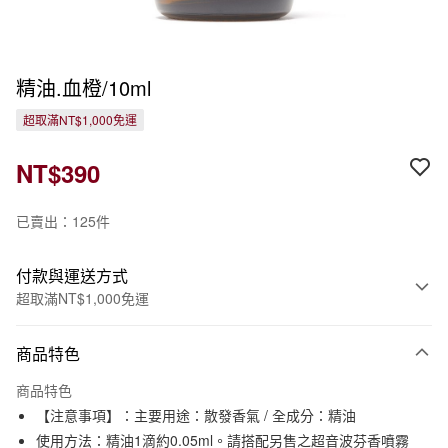
精油.血橙/10ml
超取滿NT$1,000免運
NT$390
已賣出：125件
付款與運送方式
超取滿NT$1,000免運
付款方式
商品特色
信用卡一次付款
商品特色
信用卡分期付款
【注意事項】：主要用途：散發香氣 / 全成分：精油
3 期 0 利率 每期
NT$130
21家銀行
使用方法：精油1滴約0.05ml。請搭配另售之超音波芬香噴霧