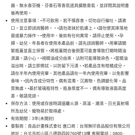
器、無水香芬機、芬香石等香氛道具擴散香氣，並詳閱其說明書
合作金庫商業銀行
第一商業銀行
超商取貨付款
華南商業銀行
彰化商業銀行
後再使用。
LINE Pay
上海商業儲蓄銀行
台北富邦商業銀行
使用注意事項：•不可飲用，若不慎吞食，切勿自行催吐。請漱
國泰世華商業銀行
兆豐國際商業銀行
口，並立即諮詢醫師。。•請勿塗抹於肌膚上。•請勿使其摔落地
Apple Pay
臺灣中小企業銀行
台中商業銀行
面或暴力操作。•使用中、後如有任何異常，請停止使用。•孕
匯豐（台灣）商業銀行
華泰商業銀行
街口支付
婦、幼兒、年長者在使用本產品前，請先諮詢醫師。•用畢請關
聯邦商業銀行
遠東國際商業銀行
緊瓶蓋並直立保管。•將瓶蓋閉合後倒置可能會導致打開時精油
元大商業銀行
永豐商業銀行
悠遊付
玉山商業銀行
星展（台灣）商業銀行
滴漏。請小心。•視精油成分由來，沾附可能導致染色。•當精油
台新國際商業銀行
中國信託商業銀行
溢出時，請立即擦拭，以防留下污漬。•若產品含有柑橘成分，
運送方式
台灣樂天信用卡公司
請在半年內使用完畢，其他產品請在一年內使用完畢，以免影響
全家取貨付款
香味。•因內含成分特性，偶有混濁、沉澱物、色調變化等，品
每筆NT$65，滿NT$1,000(含以上)免運費
質無虞。•基於玻璃瓶特性，瓶身厚度不一，偶有導致液面高度
差，敬請見諒。
付款後全家取貨
保存方法：使用或存放時請遠離火源、高溫、潮濕、日光直射場
每筆NT$65，滿NT$1,000(含以上)免運費
所及幼兒、寵物易於取得處。
7-11取貨付款
有效期間：3年(未開封)
每筆NT$65，滿NT$1,000(含以上)免運費
委製商：良品計畫株式會社 進口商：台灣無印良品股份有限公司
地址：台北市松山區八德路四段760號13樓 客服電話：0800-
付款後7-11取貨