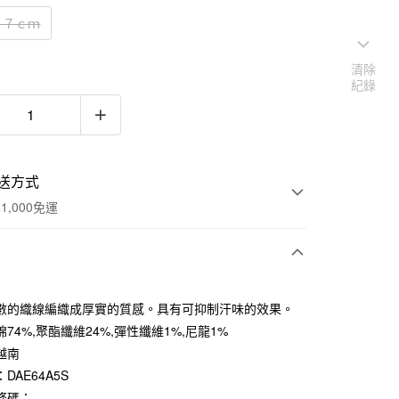
２７ｃｍ
清除
紀錄
送方式
1,000免運
次付款
數的織線編織成厚實的質感。具有可抑制汗味的效果。
期付款
74%,聚酯纖維24%,彈性纖維1%,尼龍1%
0 利率 每期
NT$19
21家銀行
越南
DAE64A5S
庫商業銀行
第一商業銀行
付款
業銀行
彰化商業銀行
條碼：