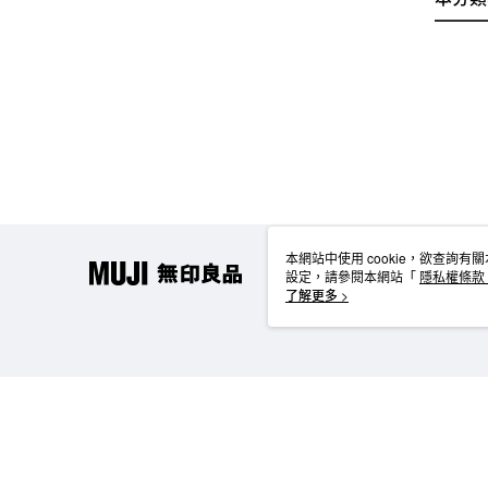
本網站中使用 cookie，欲查詢有關
設定，請參閱本網站「
隱私權條款
使用 cookie。
了解更多 >
TW-MWG1-66-127 Web2.0 Default (TW)
台灣