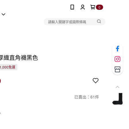
0
報
厚織直角襪黑色
1,000免運
9
已賣出：61件
色