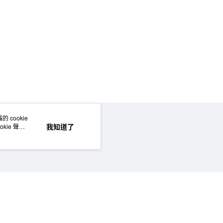
5，滿NT$1,000(含以上)免運費
50，滿NT$2,000(含以上)免運費
門市自取
 cookie
網站地圖
我知道了
kie 聲明
©MUJI (Taiwan) Co., Ltd. All rights reserved.擁有及保留本網站所有權利。