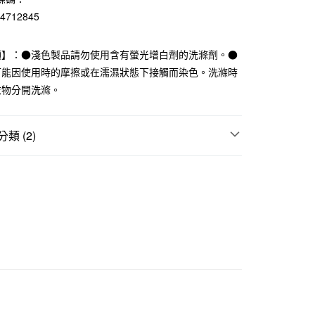
業儲蓄銀行
台北富邦商業銀行
84712845
華商業銀行
兆豐國際商業銀行
小企業銀行
台中商業銀行
項】：●淺色製品請勿使用含有螢光增白劑的洗滌劑。●
台灣）商業銀行
華泰商業銀行
業銀行
遠東國際商業銀行
可能因使用時的摩擦或在濡濕狀態下接觸而染色。洗滌時
業銀行
永豐商業銀行
衣物分開洗滌。
業銀行
星展（台灣）商業銀行
際商業銀行
中國信託商業銀行
天信用卡公司
類 (2)
付款
襪
5，滿NT$1,000(含以上)免運費
｜多項優惠
指定直角襪3件249元
家取貨
5，滿NT$1,000(含以上)免運費
付款
5，滿NT$1,000(含以上)免運費
1取貨