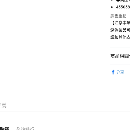
LINE Pay
上海商
45505
國泰世
Apple Pay
銷售重點
臺灣中
【注意事
匯豐（
街口支付
聯邦商
深色製品
元大商
悠遊付
請和其他
玉山商
台新國
台灣樂
商品相關分
運送方式
全家取貨
男裝
男
分享
每筆NT$6
期間限定
付款後全
每筆NT$6
7-11取貨
推薦
每筆NT$6
付款後7-1
熱銷
全站排行