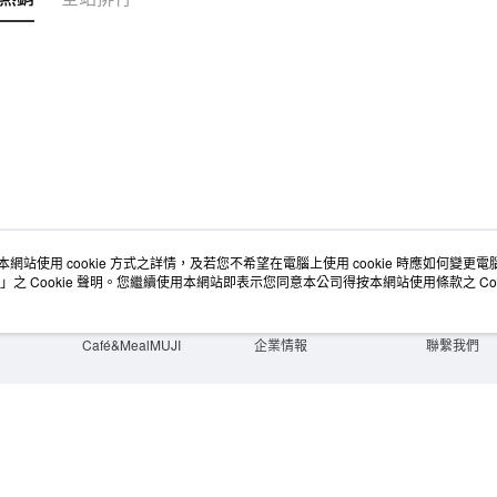
每筆NT$6
宅配
每筆NT$1
無印良品
免運費
本網站使用 cookie 方式之詳情，及若您不希望在電腦上使用 cookie 時應如何變更電腦的
店舖情報
空間改造企劃服務
會員服務
」之 Cookie 聲明。您繼續使用本網站即表示您同意本公司得按本網站使用條款之 Coo
門市服務
大宗採購
人才招募
門市活動講座
隱私權及網站使用條款
顧客服務
活動特集
最新消息
購物說明
Café&MealMUJI
企業情報
聯繫我們
Copyright©Ryohin Keikaku Co., Ltd. 