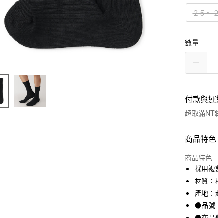
２５～
數量
付款與運
超取滿NT$
付款方式
商品特色
信用卡一
商品特色
採用複
信用卡分
材質：棉
3 期 
產地：
●品號：
合作金
超商取貨
華南商
●商品