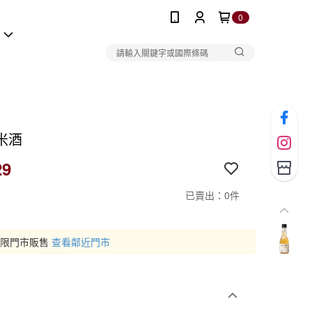
0
報
米酒
29
已賣出：0件
僅限門市販售
查看鄰近門市