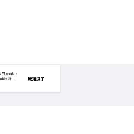
 cookie
網站地圖
我知道了
kie 聲明
©MUJI (Taiwan) Co., Ltd. All rights reserved.擁有及保留本網站所有權利。