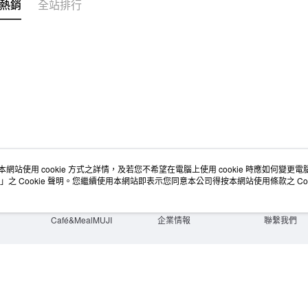
熱銷
全站排行
本網站使用 cookie 方式之詳情，及若您不希望在電腦上使用 cookie 時應如何變更電腦的
店舖情報
空間改造企劃服務
會員服務
」之 Cookie 聲明。您繼續使用本網站即表示您同意本公司得按本網站使用條款之 Coo
門市服務
大宗採購
人才招募
門市活動講座
隱私權及網站使用條款
顧客服務
活動特集
最新消息
購物說明
Café&MealMUJI
企業情報
聯繫我們
Copyright©Ryohin Keikaku Co., Ltd. 