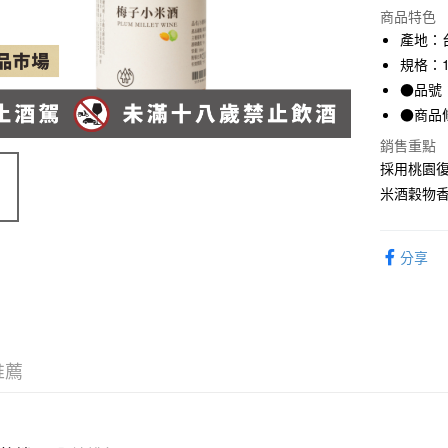
商品特色
產地：
規格：1
●品號：
●商品條
銷售重點
採用桃園
米酒穀物
分享
推薦