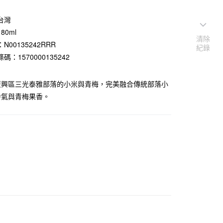
台灣
80ml
清除
N00135242RRR
紀錄
碼：1570000135242
復興區三光泰雅部落的小米與青梅，完美融合傳統部落小
香氣與青梅果香。