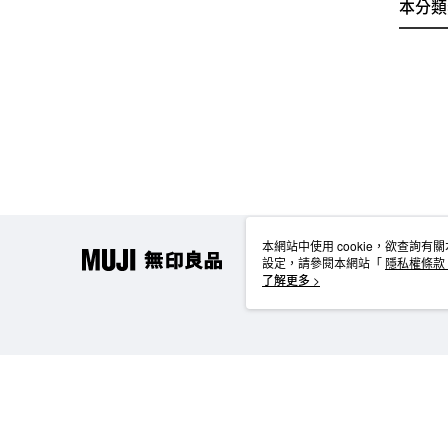
本分類
本網站中使用 cookie，欲查詢有關
設定，請參閱本網站「
隱私權條款
使用 cookie。
了解更多 >
TW-MWG1-61-37 Web2.0 Default (TW)
台灣