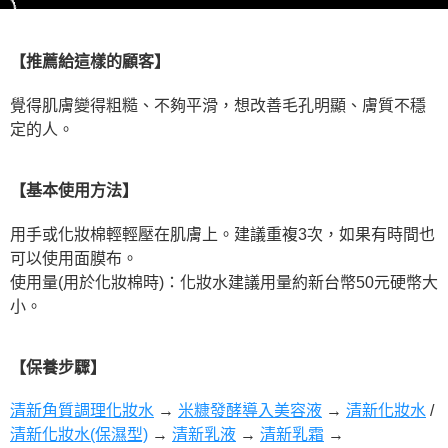
【推薦給這樣的顧客】
覺得肌膚變得粗糙、不夠平滑，想改善毛孔明顯、膚質不穩
定的人。
【基本使用方法】
用手或化妝棉輕輕壓在肌膚上。建議重複3次，如果有時間也
可以使用面膜布。
使用量(用於化妝棉時)：化妝水建議用量約新台幣50元硬幣大
小。
【保養步驟】
清新角質調理化妝水
→
米糠發酵導入美容液
→
清新化妝水
/
清新化妝水(保濕型)
→
清新乳液
→
清新乳霜
→