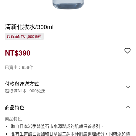
清新化妝水/300ml
超取滿NT$1,000免運
NT$390
已賣出：656件
付款與運送方式
超取滿NT$1,000免運
付款方式
商品特色
信用卡一次付款
商品特色
信用卡分期付款
取自日本岩手縣釜石市水源製成的肌膚保養系列。
3 期 0 利率 每期
NT$130
21家銀行
含有生育酚乙酸酯和甘草酸二鉀兩種肌膚調理成分，同時添加積