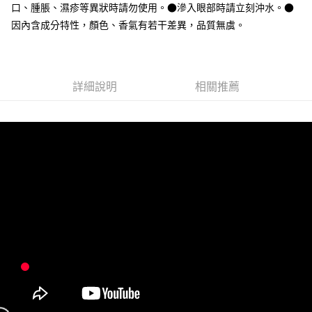
口、腫脹、濕疹等異狀時請勿使用。●滲入眼部時請立刻沖水。●
每筆NT$65，滿NT$1,000(含以上)免運費
因內含成分特性，顏色、香氣有若干差異，品質無虞。
宅配
每筆NT$150，滿NT$2,000(含以上)免運費
詳細說明
相關推薦
無印良品門市自取
免運費