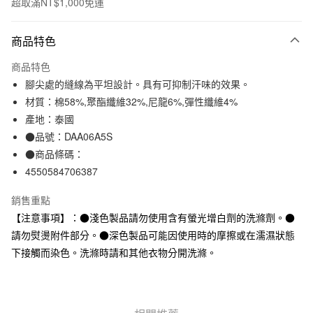
超取滿NT$1,000免運
付款方式
商品特色
信用卡一次付款
商品特色
信用卡分期付款
腳尖處的縫線為平坦設計。具有可抑制汗味的效果。
3 期 0 利率 每期
NT$33
21家銀行
材質：棉58%,聚酯纖維32%,尼龍6%,彈性纖維4%
產地：泰國
合作金庫商業銀行
第一商業銀行
超商取貨付款
華南商業銀行
彰化商業銀行
●品號：DAA06A5S
LINE Pay
上海商業儲蓄銀行
台北富邦商業銀行
●商品條碼：
國泰世華商業銀行
兆豐國際商業銀行
4550584706387
Apple Pay
臺灣中小企業銀行
台中商業銀行
匯豐（台灣）商業銀行
華泰商業銀行
銷售重點
街口支付
聯邦商業銀行
遠東國際商業銀行
【注意事項】：●淺色製品請勿使用含有螢光增白劑的洗滌劑。●
元大商業銀行
永豐商業銀行
悠遊付
請勿熨燙附件部分。●深色製品可能因使用時的摩擦或在濡濕狀態
玉山商業銀行
星展（台灣）商業銀行
下接觸而染色。洗滌時請和其他衣物分開洗滌。
台新國際商業銀行
中國信託商業銀行
運送方式
台灣樂天信用卡公司
全家取貨付款
每筆NT$65，滿NT$1,000(含以上)免運費