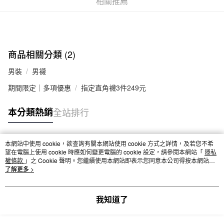
相關推薦
付款後全家取貨
每筆NT$65，滿NT$1,000(含以上)免運費
7-11取貨付款
商品相關分類 (2)
每筆NT$65，滿NT$1,000(含以上)免運費
男裝
男襪
付款後7-11取貨
期間限定｜多項優惠
指定直角襪3件249元
每筆NT$65，滿NT$1,000(含以上)免運費
宅配
本分類熱銷
全站排行
每筆NT$150，滿NT$2,000(含以上)免運費
無印良品門市自取
本網站中使用 cookie，欲查詢有關本網站使用 cookie 方式之詳情，及若您不希
熱門標籤
望在電腦上使用 cookie 時應如何變更電腦的 cookie 設定，請參閱本網站「
隱私
免運費
權條款
」之 Cookie 聲明。您繼續使用本網站即表示您同意本公司得按本網站使
用條款之 Cookie 聲明使用 cookie。
了解更多 >
我知道了