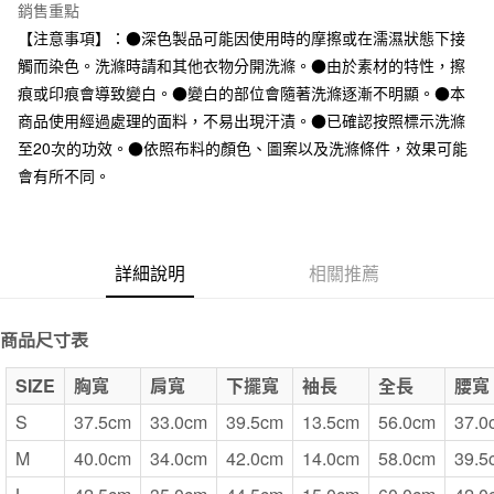
台灣樂天信用卡公司
銷售重點
全家取貨付款
【注意事項】：●深色製品可能因使用時的摩擦或在濡濕狀態下接
每筆NT$65，滿NT$1,000(含以上)免運費
觸而染色。洗滌時請和其他衣物分開洗滌。●由於素材的特性，擦
痕或印痕會導致變白。●變白的部位會隨著洗滌逐漸不明顯。●本
付款後全家取貨
商品使用經過處理的面料，不易出現汗漬。●已確認按照標示洗滌
每筆NT$65，滿NT$1,000(含以上)免運費
至20次的功效。●依照布料的顏色、圖案以及洗滌條件，效果可能
7-11取貨付款
會有所不同。
每筆NT$65，滿NT$1,000(含以上)免運費
付款後7-11取貨
詳細說明
相關推薦
每筆NT$65，滿NT$1,000(含以上)免運費
宅配
商品尺寸表
每筆NT$150，滿NT$2,000(含以上)免運費
SIZE
胸寬
肩寬
下擺寬
袖長
全長
腰寬
無印良品門市自取
免運費
S
37.5cm
33.0cm
39.5cm
13.5cm
56.0cm
37.0
M
40.0cm
34.0cm
42.0cm
14.0cm
58.0cm
39.5