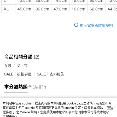
L
42.5cm
35.0cm
44.5cm
15.0cm
60.0cm
42.0
XL
45.0cm
36.0cm
47.0cm
16.0cm
62.0cm
44.5
顯示電腦版詳細說明
商品相關分類 (2)
女裝
女上衣
SALE｜折扣專區
SALE｜衣料服飾
本分類熱銷
全站排行
本網站中使用 cookie，欲查詢有關本網站使用 cookie 方式之詳情，及若您不希
熱門標籤
望在電腦上使用 cookie 時應如何變更電腦的 cookie 設定，請參閱本網站「
隱私
權條款
」之 Cookie 聲明。您繼續使用本網站即表示您同意本公司得按本網站使
用條款之 Cookie 聲明使用 cookie。
了解更多 >