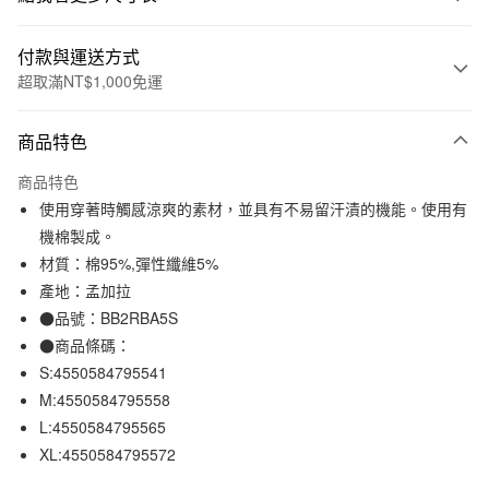
付款與運送方式
超取滿NT$1,000免運
付款方式
商品特色
信用卡一次付款
商品特色
信用卡分期付款
使用穿著時觸感涼爽的素材，並具有不易留汗漬的機能。使用有
3 期 0 利率 每期
NT$157
21家銀行
機棉製成。
材質：棉95%,彈性纖維5%
合作金庫商業銀行
第一商業銀行
超商取貨付款
華南商業銀行
彰化商業銀行
產地：孟加拉
LINE Pay
上海商業儲蓄銀行
台北富邦商業銀行
●品號：BB2RBA5S
國泰世華商業銀行
兆豐國際商業銀行
●商品條碼：
Apple Pay
臺灣中小企業銀行
台中商業銀行
S:4550584795541
匯豐（台灣）商業銀行
華泰商業銀行
街口支付
M:4550584795558
聯邦商業銀行
遠東國際商業銀行
L:4550584795565
元大商業銀行
永豐商業銀行
悠遊付
玉山商業銀行
星展（台灣）商業銀行
XL:4550584795572
台新國際商業銀行
中國信託商業銀行
運送方式