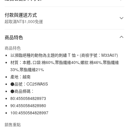
付款與運送方式
超取滿NT$1,000免運
付款方式
商品特色
信用卡一次付款
商品特色
信用卡分期付款
以瀕臨絕種的動物為主題的刺繡 T 恤。(商檢字號：M33A07)
3 期 0 利率 每期
NT$77
21家銀行
材質：本體､口袋:棉60%,聚酯纖維40%,螺紋:棉46%,聚酯纖維
33%,聚酯纖維21%
合作金庫商業銀行
第一商業銀行
超商取貨付款
華南商業銀行
彰化商業銀行
產地：越南
LINE Pay
上海商業儲蓄銀行
台北富邦商業銀行
●品號：CC25WA5S
國泰世華商業銀行
兆豐國際商業銀行
●商品條碼：
Apple Pay
臺灣中小企業銀行
台中商業銀行
80:4550584828973
匯豐（台灣）商業銀行
華泰商業銀行
街口支付
90:4550584828980
聯邦商業銀行
遠東國際商業銀行
100:4550584828997
元大商業銀行
永豐商業銀行
悠遊付
玉山商業銀行
星展（台灣）商業銀行
銷售重點
台新國際商業銀行
中國信託商業銀行
運送方式