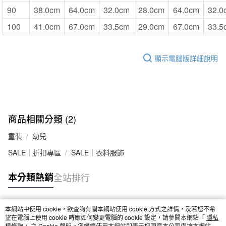
90
38.0cm
64.0cm
32.0cm
28.0cm
64.0cm
32.0
100
41.0cm
67.0cm
33.5cm
29.0cm
67.0cm
33.5
顯示電腦版詳細說明
商品相關分類 (2)
童裝
幼兒
SALE｜折扣專區
SALE｜衣料服飾
本分類熱銷
全站排行
本網站中使用 cookie，欲查詢有關本網站使用 cookie 方式之詳情，及若您不希
熱門標籤
望在電腦上使用 cookie 時應如何變更電腦的 cookie 設定，請參閱本網站「
隱私
權條款
」之 Cookie 聲明。您繼續使用本網站即表示您同意本公司得按本網站使