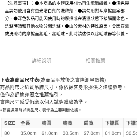
台灣樂天信用卡公司
【注意事項】：●本商品的本體採用40%再生聚酯纖維。●淺色製
全家取貨付款
品請勿使用含有螢光增白劑的洗滌劑。●請勿用熨斗摩擦圖案部
每筆NT$65，滿NT$1,000(含以上)免運費
分。●深色製品可能因使用時的摩擦或在濡濕狀態下接觸而染色。
洗滌時請和其他衣物分開洗滌。●由於素材的特性原因，會因穿戴
付款後全家取貨
或洗滌時的摩擦而起毛、起毛球。此時請儘快以除毛球器等保養。
每筆NT$65，滿NT$1,000(含以上)免運費
7-11取貨付款
每筆NT$65，滿NT$1,000(含以上)免運費
詳細說明
相關推薦
付款後7-11取貨
每筆NT$65，滿NT$1,000(含以上)免運費
下表為商品尺寸表
(為商品平放後之實際測量數據)
商品附帶之紙質吊牌尺寸，係依顧客身形提供之建議參考，
宅配
僅作為舒適穿著之推薦指引，
每筆NT$150，滿NT$2,000(含以上)免運費
實際尺寸感受仍應以個人試穿體驗為準。
無印良品門市自取
※建議選購時以商品尺寸表作為主要判斷依據。
免運費
SIZE
全長
胸圍
胸寬
肩寬
下擺圍
下擺
80
35.0cm
61.0cm
30.5cm
27.0cm
61.0cm
30.5