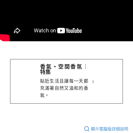
香氣・空間香氛│
特集
貼近生活且讓每一天都
充滿著自然又溫和的香
氣。
顯示電腦版詳細說明