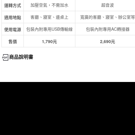
加壓空氣，不需加水
超音波
運轉方式
客廳、寢室、邊桌上
寬廣的客廳、寢室、辦公室等
適用地點
包裝內附專用USB傳輸線
包裝內附專用AC轉接器
使用電源
售價
1,790元
2,690元
商品說明書