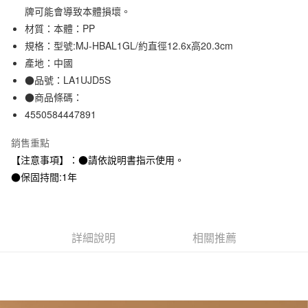
牌可能會導致本體損壞。
合作金庫商業銀行
第一商業銀行
超商取貨付款
華南商業銀行
彰化商業銀行
材質：本體：PP
LINE Pay
上海商業儲蓄銀行
台北富邦商業銀行
規格：型號:MJ-HBAL1GL/約直徑12.6x高20.3cm
國泰世華商業銀行
兆豐國際商業銀行
產地：中國
Apple Pay
臺灣中小企業銀行
台中商業銀行
●品號：LA1UJD5S
匯豐（台灣）商業銀行
華泰商業銀行
街口支付
●商品條碼：
聯邦商業銀行
遠東國際商業銀行
4550584447891
元大商業銀行
永豐商業銀行
悠遊付
玉山商業銀行
星展（台灣）商業銀行
銷售重點
台新國際商業銀行
中國信託商業銀行
運送方式
台灣樂天信用卡公司
【注意事項】：●請依說明書指示使用。
全家取貨付款
●保固持間:1年
每筆NT$65，滿NT$1,000(含以上)免運費
付款後全家取貨
每筆NT$65，滿NT$1,000(含以上)免運費
詳細說明
相關推薦
7-11取貨付款
每筆NT$65，滿NT$1,000(含以上)免運費
付款後7-11取貨