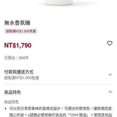
無水香氛機
超取滿NT$1,000免運
NT$1,790
已賣出：999件
付款與運送方式
超取滿NT$1,000免運
付款方式
商品特色
信用卡一次付款
商品特色
信用卡分期付款
可以充分享受香味的直噴式設計。可調光的燈泡色，讓房間亮度
3 期 0 利率 每期
NT$596
21家銀行
隨心所欲。※請務必使用無印良品的「10ml 精油」。使用其他品