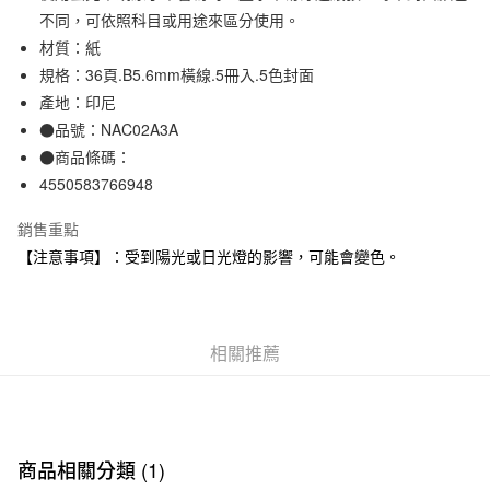
3 期 0 利率 每期
NT$39
21家銀行
不同，可依照科目或用途來區分使用。
材質：紙
合作金庫商業銀行
第一商業銀行
超商取貨付款
華南商業銀行
彰化商業銀行
規格：36頁.B5.6mm橫線.5冊入.5色封面
LINE Pay
上海商業儲蓄銀行
台北富邦商業銀行
產地：印尼
國泰世華商業銀行
兆豐國際商業銀行
●品號：NAC02A3A
Apple Pay
臺灣中小企業銀行
台中商業銀行
●商品條碼：
匯豐（台灣）商業銀行
華泰商業銀行
街口支付
4550583766948
聯邦商業銀行
遠東國際商業銀行
元大商業銀行
永豐商業銀行
悠遊付
銷售重點
玉山商業銀行
星展（台灣）商業銀行
【注意事項】：受到陽光或日光燈的影響，可能會變色。
台新國際商業銀行
中國信託商業銀行
運送方式
台灣樂天信用卡公司
全家取貨付款
每筆NT$65，滿NT$1,000(含以上)免運費
相關推薦
付款後全家取貨
每筆NT$65，滿NT$1,000(含以上)免運費
7-11取貨付款
商品相關分類 (1)
每筆NT$65，滿NT$1,000(含以上)免運費