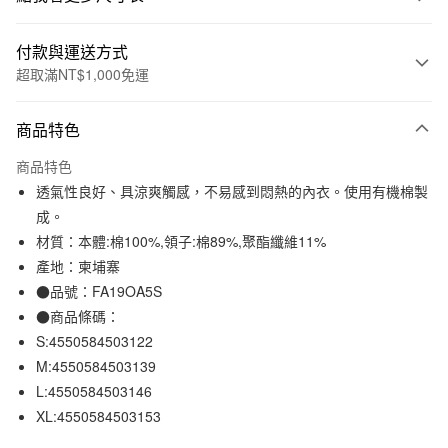
付款與運送方式
超取滿NT$1,000免運
付款方式
商品特色
信用卡一次付款
商品特色
信用卡分期付款
透氣性良好、具涼爽觸感，不易感到悶熱的內衣。使用有機棉製
3 期 0 利率 每期
NT$104
21家銀行
成。
材質：本體:棉100%,領子:棉89%,聚酯纖維11%
合作金庫商業銀行
第一商業銀行
超商取貨付款
華南商業銀行
彰化商業銀行
產地：柬埔寨
LINE Pay
上海商業儲蓄銀行
台北富邦商業銀行
●品號：FA19OA5S
國泰世華商業銀行
兆豐國際商業銀行
●商品條碼：
Apple Pay
臺灣中小企業銀行
台中商業銀行
S:4550584503122
匯豐（台灣）商業銀行
華泰商業銀行
街口支付
M:4550584503139
聯邦商業銀行
遠東國際商業銀行
L:4550584503146
元大商業銀行
永豐商業銀行
悠遊付
玉山商業銀行
星展（台灣）商業銀行
XL:4550584503153
台新國際商業銀行
中國信託商業銀行
運送方式