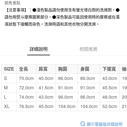
台灣樂天信用卡公司
銷售重點
全家取貨付款
【注意事項】：●淺色製品請勿使用含有螢光增白劑的洗滌劑。●
每筆NT$65，滿NT$1,000(含以上)免運費
請勿用熨斗摩擦圖案部分。●深色製品可能因使用時的摩擦或在濡
濕狀態下接觸而染色。洗滌時請和其他衣物分開洗滌。
付款後全家取貨
每筆NT$65，滿NT$1,000(含以上)免運費
7-11取貨付款
詳細說明
相關推薦
每筆NT$65，滿NT$1,000(含以上)免運費
付款後7-11取貨
SIZE
全長
肩寬
胸圍
身圍
下擺寬
袖
每筆NT$65，滿NT$1,000(含以上)免運費
S
70.0cm
40.0cm
86.0cm
86.0cm
43.0cm
19
宅配
M
72.0cm
41.5cm
91.0cm
91.0cm
45.5cm
19
每筆NT$150，滿NT$2,000(含以上)免運費
L
74.0cm
43.0cm
96.0cm
96.0cm
48.0cm
20
無印良品門市自取
XL
76.5cm
45.0cm
104.0cm
104.0cm
52.0cm
21
免運費
顯示電腦版詳細說明