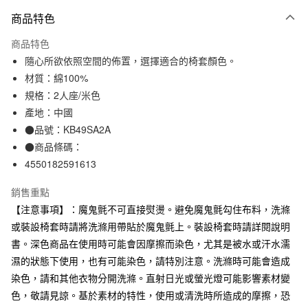
付款方式
商品特色
信用卡一次付款
商品特色
信用卡分期付款
隨心所欲依照空間的佈置，選擇適合的椅套顏色。
3 期 0 利率 每期
NT$1,833
21家銀行
材質：綿100%
規格：2人座/米色
合作金庫商業銀行
第一商業銀行
LINE Pay
華南商業銀行
彰化商業銀行
產地：中國
Apple Pay
上海商業儲蓄銀行
台北富邦商業銀行
●品號：KB49SA2A
國泰世華商業銀行
兆豐國際商業銀行
●商品條碼：
街口支付
臺灣中小企業銀行
台中商業銀行
4550182591613
匯豐（台灣）商業銀行
華泰商業銀行
悠遊付
聯邦商業銀行
遠東國際商業銀行
銷售重點
元大商業銀行
永豐商業銀行
【注意事項】：魔鬼氈不可直接熨燙。避免魔鬼氈勾住布料，洗滌
運送方式
玉山商業銀行
星展（台灣）商業銀行
或裝設椅套時請將洗滌用帶貼於魔鬼氈上。裝設椅套時請詳閱說明
台新國際商業銀行
中國信託商業銀行
大型家具配送
查看運費
台灣樂天信用卡公司
書。深色商品在使用時可能會因摩擦而染色，尤其是被水或汗水濡
滿 NT$30,000 (含以上) 免運費
濕的狀態下使用，也有可能染色，請特別注意。洗滌時可能會造成
染色，請和其他衣物分開洗滌。直射日光或螢光燈可能影響素材變
色，敬請見諒。基於素材的特性，使用或清洗時所造成的摩擦，恐