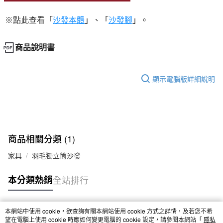
※點此查看「
沙發本體
」、「
沙發腳
」。
商品說明書
顯示電腦版詳細說明
商品相關分類 (1)
家具
羽毛獨立筒沙發
本分類熱銷
全站排行
本網站中使用 cookie，欲查詢有關本網站使用 cookie 方式之詳情，及若您不希
熱門標籤
望在電腦上使用 cookie 時應如何變更電腦的 cookie 設定，請參閱本網站「
隱私