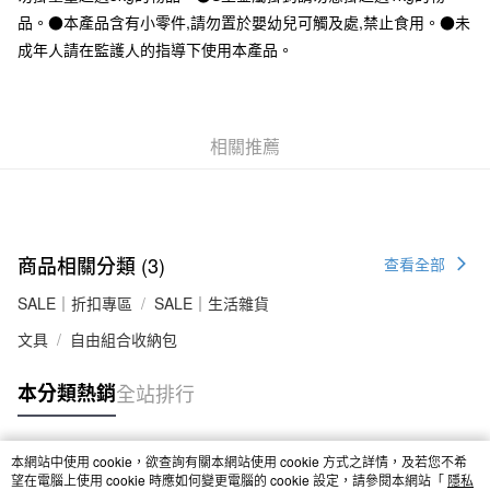
每筆NT$65，滿NT$1,000(含以上)免運費
品。●本產品含有小零件,請勿置於嬰幼兒可觸及處,禁止食用。●未
7-11取貨付款
成年人請在監護人的指導下使用本產品。
每筆NT$65，滿NT$1,000(含以上)免運費
付款後7-11取貨
相關推薦
每筆NT$65，滿NT$1,000(含以上)免運費
宅配
每筆NT$150，滿NT$2,000(含以上)免運費
無印良品門市自取
商品相關分類 (3)
查看全部
免運費
SALE｜折扣專區
SALE｜生活雜貨
文具
自由組合收納包
本分類熱銷
全站排行
本網站中使用 cookie，欲查詢有關本網站使用 cookie 方式之詳情，及若您不希
熱門標籤
望在電腦上使用 cookie 時應如何變更電腦的 cookie 設定，請參閱本網站「
隱私