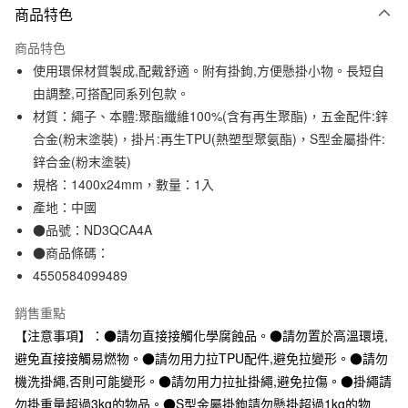
商品特色
信用卡一次付款
商品特色
信用卡分期付款
使用環保材質製成,配戴舒適。附有掛鉤,方便懸掛小物。長短自
3 期 0 利率 每期
NT$80
21家銀行
由調整,可搭配同系列包款。
材質：繩子、本體:聚酯纖維100%(含有再生聚酯)，五金配件:鋅
合作金庫商業銀行
第一商業銀行
超商取貨付款
華南商業銀行
彰化商業銀行
合金(粉末塗裝)，掛片:再生TPU(熱塑型聚氨酯)，S型金屬掛件:
LINE Pay
上海商業儲蓄銀行
台北富邦商業銀行
鋅合金(粉末塗裝)
國泰世華商業銀行
兆豐國際商業銀行
規格：1400x24mm，數量：1入
Apple Pay
臺灣中小企業銀行
台中商業銀行
產地：中國
匯豐（台灣）商業銀行
華泰商業銀行
街口支付
●品號：ND3QCA4A
聯邦商業銀行
遠東國際商業銀行
●商品條碼：
元大商業銀行
永豐商業銀行
悠遊付
玉山商業銀行
星展（台灣）商業銀行
4550584099489
台新國際商業銀行
中國信託商業銀行
運送方式
台灣樂天信用卡公司
銷售重點
全家取貨付款
【注意事項】：●請勿直接接觸化學腐蝕品。●請勿置於高溫環境,
每筆NT$65，滿NT$1,000(含以上)免運費
避免直接接觸易燃物。●請勿用力拉TPU配件,避免拉變形。●請勿
機洗掛繩,否則可能變形。●請勿用力拉扯掛繩,避免拉傷。●掛繩請
付款後全家取貨
勿掛重量超過3kg的物品。●S型金屬掛鉤請勿懸掛超過1kg的物