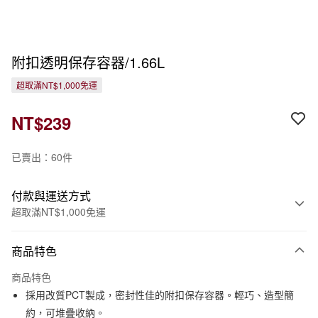
附扣透明保存容器/1.66L
超取滿NT$1,000免運
NT$239
已賣出：60件
付款與運送方式
超取滿NT$1,000免運
付款方式
商品特色
信用卡一次付款
商品特色
信用卡分期付款
採用改質PCT製成，密封性佳的附扣保存容器。輕巧、造型簡
3 期 0 利率 每期
NT$79
21家銀行
約，可堆疊收納。