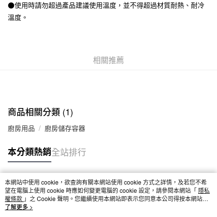
●使用時請勿超過產品建議使用溫度，並不得超過材質耐熱、耐冷
每筆NT$65，滿NT$1,000(含以上)免運費
溫度。
宅配
每筆NT$150，滿NT$2,000(含以上)免運費
相關推薦
無印良品門市自取
免運費
商品相關分類 (1)
廚房用品
廚房儲存容器
本分類熱銷
全站排行
本網站中使用 cookie，欲查詢有關本網站使用 cookie 方式之詳情，及若您不希
熱門標籤
望在電腦上使用 cookie 時應如何變更電腦的 cookie 設定，請參閱本網站「
隱私
權條款
」之 Cookie 聲明。您繼續使用本網站即表示您同意本公司得按本網站使
用條款之 Cookie 聲明使用 cookie。
了解更多 >