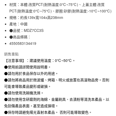
材質：本體:改質PCT(耐熱溫度:0℃~75℃)、上蓋主體:改質
合作金庫商業銀行
第一商業銀行
超商取貨付款
華南商業銀行
彰化商業銀行
PCT(耐熱溫度:0℃~75℃)、膠圈:矽膠(耐熱溫度:-10℃~100℃)
LINE Pay
上海商業儲蓄銀行
台北富邦商業銀行
規格：約長139x寬104x高238mm
國泰世華商業銀行
兆豐國際商業銀行
產地：中國
Apple Pay
臺灣中小企業銀行
台中商業銀行
●品號：MDZ7CC3S
匯豐（台灣）商業銀行
華泰商業銀行
街口支付
●商品條碼：
聯邦商業銀行
遠東國際商業銀行
4550583134419
元大商業銀行
永豐商業銀行
悠遊付
玉山商業銀行
星展（台灣）商業銀行
銷售重點
台新國際商業銀行
中國信託商業銀行
運送方式
台灣樂天信用卡公司
【注意事項】：建議使用溫度：0℃~50℃。
全家取貨付款
●使用前請詳閱使用說明書。
每筆NT$65，滿NT$1,000(含以上)免運費
●請勿用於食品保存以外的用途。
●請勿將商品用於微波爐、烤箱、明火或放置在高溫物品旁。否則
付款後全家取貨
可能會導致產品變形或破損。
每筆NT$65，滿NT$1,000(含以上)免運費
●請勿使用洗碗機洗滌。
7-11取貨付款
●請勿使用含研磨劑的海綿、金屬刷具、去漬粉等清洗本產品，以
免刮傷產品表面，甚至造成損壞。
每筆NT$65，滿NT$1,000(含以上)免運費
●保存時請避免陽光直射本產品。 否則可能導致變色。
付款後7-11取貨