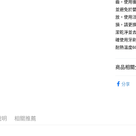
聯邦商
齒，使用
元大商
悠遊付
並避免於
玉山商
放。使用
台新國
損，請更
台灣樂
運送方式
潔乾淨並
確使用牙
全家取貨
耐熱溫度6
每筆NT$6
付款後全
商品相關分
每筆NT$6
美容保養
7-11取貨
分享
每筆NT$6
付款後7-1
每筆NT$6
說明
相關推薦
宅配
每筆NT$1