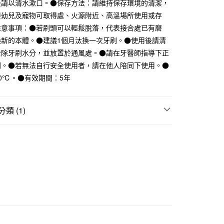
業銀行
遠東國際商業銀行
後請以清水漱口。●保存方法：請維持保存環境的清潔，
業銀行
永豐商業銀行
嬰幼兒及寵物可取得處、火源附近、高溫場所使用或存
業銀行
星展（台灣）商業銀行
注意事項：●若刷頭可以輕鬆脫落，代表接合處已有磨
際商業銀行
中國信託商業銀行
換新的本體。●建議1個月汰換一次牙刷。●使用後請清
天信用卡公司
去除牙刷水分，並放置於通風處。●請在牙醫師指導下正
刷。●若無法自行安全使用者，請在他人陪同下使用。●
付款
0℃。●有效期間：5年
5，滿NT$1,000(含以上)免運費
家取貨
類 (1)
5，滿NT$1,000(含以上)免運費
口腔清潔用品
付款
5，滿NT$1,000(含以上)免運費
1取貨
5，滿NT$1,000(含以上)免運費
50，滿NT$2,000(含以上)免運費