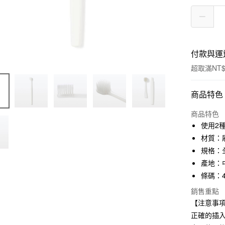
付款與運
超取滿NT$
付款方式
商品特色
信用卡一
商品特色
使用2
信用卡分
材質：
3 期 
規格：全
產地：
合作金
超商取貨
華南商
條碼：45
LINE Pay
上海商
銷售重點
國泰世
【注意事項
Apple Pay
臺灣中
正確的插入
匯豐（
街口支付