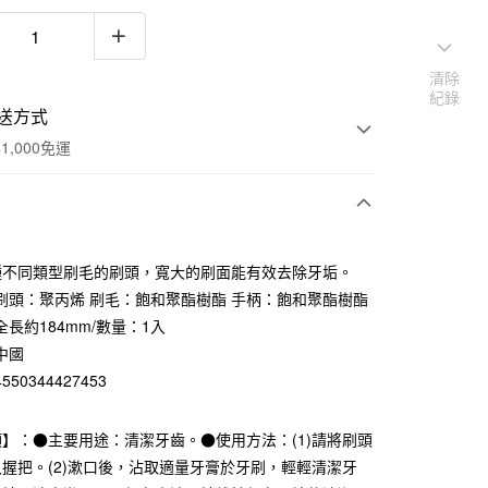
清除
紀錄
送方式
1,000免運
次付款
種不同類型刷毛的刷頭，寬大的刷面能有效去除牙垢。
期付款
刷頭：聚丙烯 刷毛：飽和聚酯樹酯 手柄：飽和聚酯樹酯
0 利率 每期
NT$33
21家銀行
長約184mm/數量：1入
中國
庫商業銀行
第一商業銀行
付款
業銀行
彰化商業銀行
50344427453
業儲蓄銀行
台北富邦商業銀行
華商業銀行
兆豐國際商業銀行
】：●主要用途：清潔牙齒。●使用方法：(1)請將刷頭
小企業銀行
台中商業銀行
握把。(2)漱口後，沾取適量牙膏於牙刷，輕輕清潔牙
台灣）商業銀行
華泰商業銀行