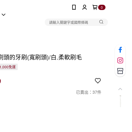
0
報
刷頭的牙刷(寬刷頭)/白.柔軟刷毛
1,000免運
9
已賣出：37件