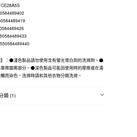
CE28A5S
庫商業銀行
第一商業銀行
付款
業銀行
彰化商業銀行
0584489402
業儲蓄銀行
台北富邦商業銀行
0584489419
華商業銀行
兆豐國際商業銀行
0584489426
小企業銀行
台中商業銀行
50584489433
台灣）商業銀行
華泰商業銀行
550584489440
業銀行
遠東國際商業銀行
業銀行
永豐商業銀行
業銀行
星展（台灣）商業銀行
項】：●淺色製品請勿使用含有螢光增白劑的洗滌劑。●
際商業銀行
中國信託商業銀行
斗摩擦圖案部分。●深色製品可能因使用時的摩擦或在濡
天信用卡公司
接觸而染色。洗滌時請和其他衣物分開洗滌。
付款
5，滿NT$1,000(含以上)免運費
類 (1)
家取貨
居服
女內褲
5，滿NT$1,000(含以上)免運費
付款
5，滿NT$1,000(含以上)免運費