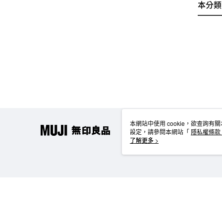
本分類
本網站中使用 cookie，欲查詢有關
設定，請參閱本網站「
隱私權條款
使用 cookie。
了解更多 >
TW-MWG1-67-205 Web2.0 Default (TW)
台灣