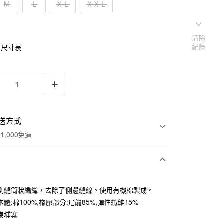
Ｍ
Ｌ
ＸＬ
ＸＸＬ
清除
紀錄
多尺寸表
送方式
1,000免運
次付款
側縫筒狀編織，去除了側邊縫線。使用有機棉製成。
期付款
體:棉100%,橡膠部分:尼龍85%,彈性纖維15%
0 利率 每期
NT$49
21家銀行
柬埔寨