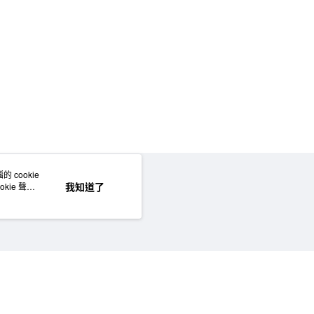
 cookie
網站地圖
我知道了
kie 聲明
©MUJI (Taiwan) Co., Ltd. All rights reserved.擁有及保留本網站所有權利。