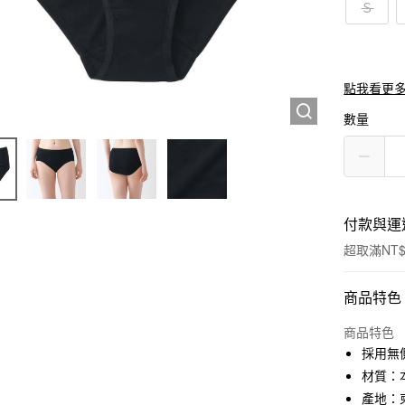
Ｓ
點我看更
數量
付款與運
超取滿NT$
付款方式
商品特色
信用卡一
商品特色
採用無
信用卡分
材質：本
3 期 
產地：