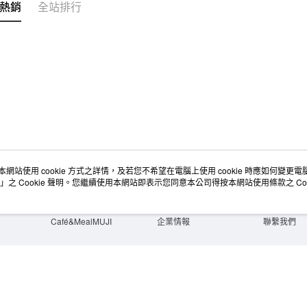
熱銷
全站排行
本網站使用 cookie 方式之詳情，及若您不希望在電腦上使用 cookie 時應如何變更電腦的
店舖情報
空間改造企劃服務
會員服務
」之 Cookie 聲明。您繼續使用本網站即表示您同意本公司得按本網站使用條款之 Coo
門市服務
大宗採購
人才招募
門市活動講座
隱私權及網站使用條款
顧客服務
活動特集
最新消息
購物說明
Café&MealMUJI
企業情報
聯繫我們
Copyright©Ryohin Keikaku Co., Ltd. 