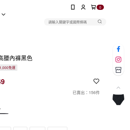
0
報
高腰內褲黑色
1,000免運
49
已賣出：156件
色