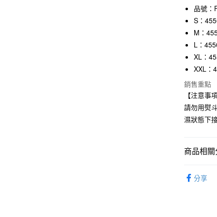
品號：F
合作金
超商取貨
華南商
S：455
LINE Pay
上海商
M：455
國泰世
L：455
Apple Pay
臺灣中
XL：45
匯豐（
街口支付
XXL：4
聯邦商
元大商
悠遊付
銷售重點
玉山商
【注意事
台新國
請勿用熨
台灣樂
運送方式
濕狀態下
全家取貨
每筆NT$6
商品相關分
付款後全
内衣｜家
每筆NT$6
分享
7-11取貨
每筆NT$6