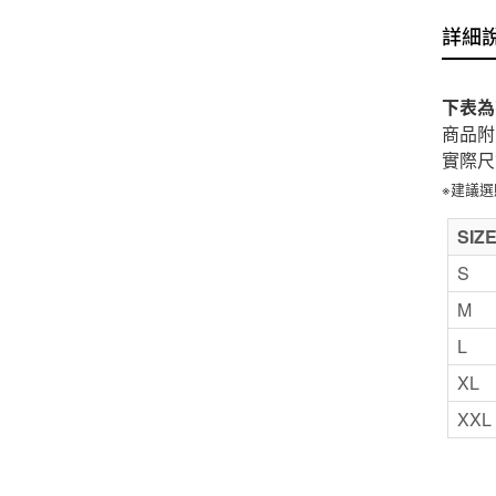
詳細
下表為
商品附
實際尺
※建議
SIZ
S
M
L
XL
XXL