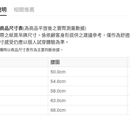
付款後7-1
說明
相關推薦
每筆NT$6
宅配
商品尺寸表
(為商品平放後之實際測量數據)
每筆NT$1
帶之紙質吊牌尺寸，係依顧客身形提供之建議參考，僅作為舒適
寸感受仍應以個人試穿體驗為準。
無印良品
選購時以商品尺寸表作為主要判斷依據。
免運費
E
腰圍
50.0cm
54.0cm
58.0cm
63.0cm
68.0cm