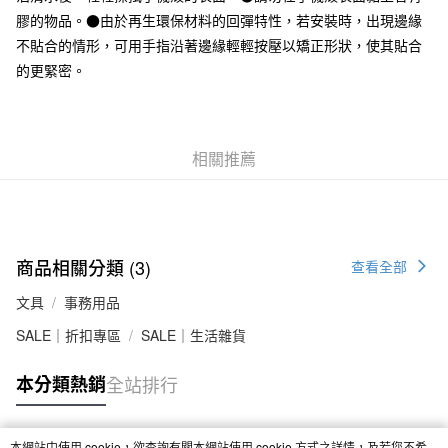
每筆NT$65，滿NT$1,000(含以上)免運費
膠的物品。●由於再生環保材料的回彈特性，若安裝時，出現邊緣
7-11取貨付款
不貼合的情形，可用手指沿著邊緣輕輕按壓以矯正形狀，使其貼合
的更緊密。
每筆NT$65，滿NT$1,000(含以上)免運費
付款後7-11取貨
每筆NT$65，滿NT$1,000(含以上)免運費
相關推薦
宅配
每筆NT$150，滿NT$2,000(含以上)免運費
無印良品門市自取
免運費
商品相關分類 (3)
查看全部
文具
事務用品
SALE｜折扣專區
SALE｜生活雜貨
本分類熱銷
全站排行
本網站中使用 cookie，欲查詢有關本網站使用 cookie 方式之詳情，及若您不希