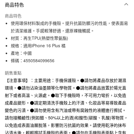
商品特色
信用卡一次付款
商品特色
信用卡分期付款
使用環保材料製成的手機殼。提升抗菌防髒污的性能，使表面易
3 期 0 利率 每期
NT$33
21家銀行
於清潔維護。手感輕薄舒適，還原裸機觸感。
材質：再生TPU(熱塑性聚氨酯)
合作金庫商業銀行
第一商業銀行
超商取貨付款
華南商業銀行
彰化商業銀行
規格：適用iPhone 16 Plus 橘
LINE Pay
上海商業儲蓄銀行
台北富邦商業銀行
產地：中國
國泰世華商業銀行
兆豐國際商業銀行
條碼：4550584099656
Apple Pay
臺灣中小企業銀行
台中商業銀行
匯豐（台灣）商業銀行
華泰商業銀行
銷售重點
街口支付
聯邦商業銀行
遠東國際商業銀行
【注意事項】：主要用途：手機保護殼。●請勿將產品存放於潮濕
元大商業銀行
永豐商業銀行
悠遊付
環境。●請勿沾染油墨類等化學物質。●請勿將產品放置於陽光直
玉山商業銀行
星展（台灣）商業銀行
射下或者高溫、火源處。●取下手機殼時，不可用力彎折，以免造
台新國際商業銀行
中國信託商業銀行
運送方式
台灣樂天信用卡公司
成產品變形。●請定期清洗手機殼上的汗漬、化妝品等易導致產品
全家取貨付款
變色的污漬。●請勿使用含有汽油或帶有腐蝕性的液體進行擦拭。
每筆NT$65，滿NT$1,000(含以上)免運費
請勿接觸鹼性(例如醋、50%以上的酒)和酸性(碳酸、乳酸)等物質，
以免造成表面油層脫落，影響防污抗菌的效果。請使用乾淨的抹布
付款後全家取貨
沾清水後，輕輕擦拭手機殼的表面。●請勿在手機殼表面黏上含有