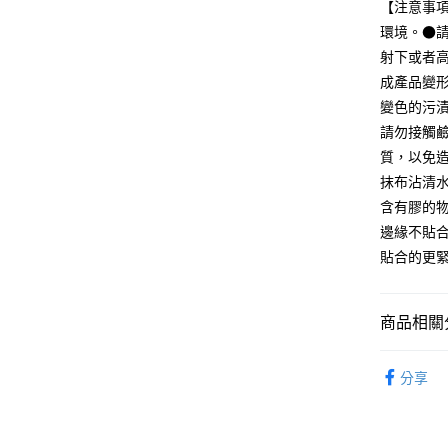
【注意事
匯豐（
街口支付
聯邦商
環境。●
元大商
悠遊付
射下或者
玉山商
成產品變
台新國
變色的污
台灣樂
運送方式
請勿接觸鹼
質，以免
全家取貨
抹布沾清
每筆NT$6
含有膠的
付款後全
邊緣不貼
每筆NT$6
貼合的更
7-11取貨
每筆NT$6
商品相關分
付款後7-1
文具
事
每筆NT$6
分享
SALE｜
宅配
電器
數
每筆NT$1