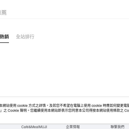
無印良品
推薦
免運費
熱銷
全站排行
本網站使用 cookie 方式之詳情，及若您不希望在電腦上使用 cookie 時應如何變更電腦的
店舖情報
空間改造企劃服務
會員服務
」之 Cookie 聲明。您繼續使用本網站即表示您同意本公司得按本網站使用條款之 Coo
門市服務
大宗採購
人才招募
門市活動講座
隱私權及網站使用條款
顧客服務
活動特集
最新消息
購物說明
Café&MealMUJI
企業情報
聯繫我們