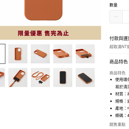
數量
付款與運
超取滿NT$
付款方式
商品特色
信用卡一
商品特色
使用環
信用卡分
易於清
3 期 
材質：
規格：適用
合作金
超商取貨
華南商
產地：
LINE Pay
上海商
條碼：45
國泰世
Apple Pay
銷售重點
臺灣中