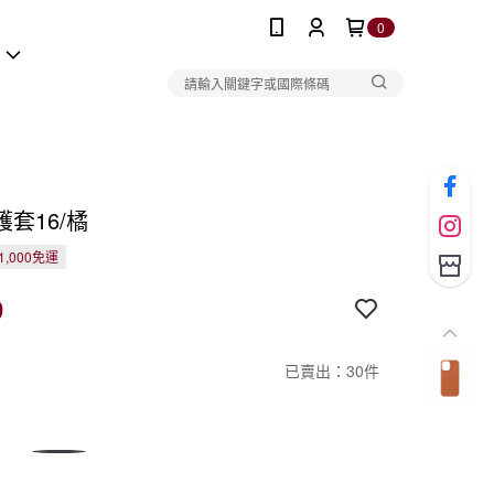
0
報
套16/橘
1,000免運
9
已賣出：30件