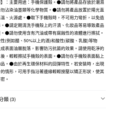
項】：主要用途：手機保護殼。●請勿將產品存放於潮濕
台灣）商業銀行
華泰商業銀行
業銀行
遠東國際商業銀行
請勿沾染油墨類等化學物質。●請勿將產品放置於陽光直
業銀行
永豐商業銀行
高溫、火源處。●取下手機殼時，不可用力彎折，以免造
業銀行
星展（台灣）商業銀行
形。●請定期清洗手機殼上的汗漬、化妝品等易導致產品
際商業銀行
中國信託商業銀行
漬。●請勿使用含有汽油或帶有腐蝕性的液體進行擦拭。
天信用卡公司
性(例如醋、50%以上的酒)和酸性(碳酸、乳酸)等物
造成表面油層脫落，影響防污抗菌的效果。請使用乾淨的
付款
水後，輕輕擦拭手機殼的表面。●請勿在手機殼表面黏上
5，滿NT$1,000(含以上)免運費
物品。●由於再生環保材料的回彈特性，若安裝時，出現
家取貨
合的情形，可用手指沿著邊緣輕輕按壓以矯正形狀，使其
5，滿NT$1,000(含以上)免運費
緊密。
付款
5，滿NT$1,000(含以上)免運費
類 (3)
1取貨
務用品
5，滿NT$1,000(含以上)免運費
折扣專區
SALE｜生活雜貨
位配件用品
50，滿NT$2,000(含以上)免運費