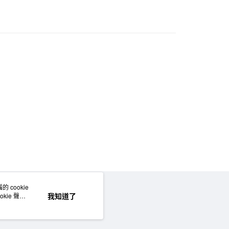
門市自取
 cookie
網站地圖
我知道了
kie 聲明