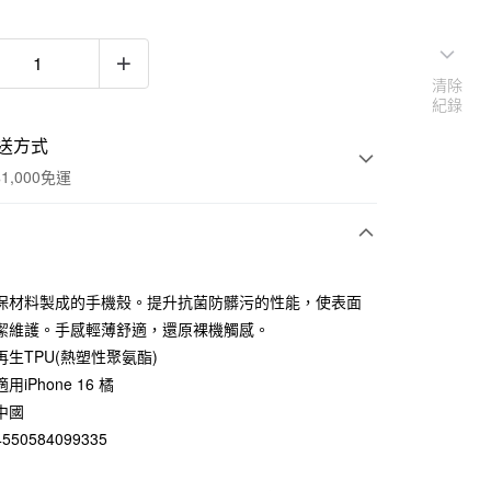
清除
紀錄
送方式
1,000免運
次付款
保材料製成的手機殼。提升抗菌防髒污的性能，使表面
期付款
潔維護。手感輕薄舒適，還原裸機觸感。
0 利率 每期
NT$33
21家銀行
再生TPU(熱塑性聚氨酯)
iPhone 16 橘
庫商業銀行
第一商業銀行
付款
業銀行
彰化商業銀行
中國
業儲蓄銀行
台北富邦商業銀行
50584099335
華商業銀行
兆豐國際商業銀行
小企業銀行
台中商業銀行