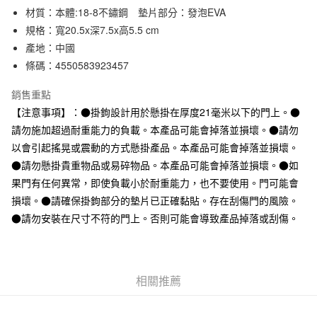
材質：本體:18-8不鏽鋼 墊片部分：發泡EVA
合作金庫商業銀行
第一商業銀行
超商取貨付款
華南商業銀行
彰化商業銀行
規格：寬20.5x深7.5x高5.5 cm
LINE Pay
上海商業儲蓄銀行
台北富邦商業銀行
產地：中國
國泰世華商業銀行
兆豐國際商業銀行
條碼：4550583923457
Apple Pay
臺灣中小企業銀行
台中商業銀行
匯豐（台灣）商業銀行
華泰商業銀行
銷售重點
街口支付
聯邦商業銀行
遠東國際商業銀行
【注意事項】：●掛鉤設計用於懸掛在厚度21毫米以下的門上。●
元大商業銀行
永豐商業銀行
悠遊付
請勿施加超過耐重能力的負載。本產品可能會掉落並損壞。●請勿
玉山商業銀行
星展（台灣）商業銀行
以會引起搖晃或震動的方式懸掛產品。本產品可能會掉落並損壞。
台新國際商業銀行
中國信託商業銀行
運送方式
台灣樂天信用卡公司
●請勿懸掛貴重物品或易碎物品。本產品可能會掉落並損壞。●如
全家取貨付款
果門有任何異常，即使負載小於耐重能力，也不要使用。門可能會
每筆NT$65，滿NT$1,000(含以上)免運費
損壞。●請確保掛鉤部分的墊片已正確黏貼。存在刮傷門的風險。
●請勿安裝在尺寸不符的門上。否則可能會導致產品掉落或刮傷。
付款後全家取貨
每筆NT$65，滿NT$1,000(含以上)免運費
7-11取貨付款
相關推薦
每筆NT$65，滿NT$1,000(含以上)免運費
付款後7-11取貨