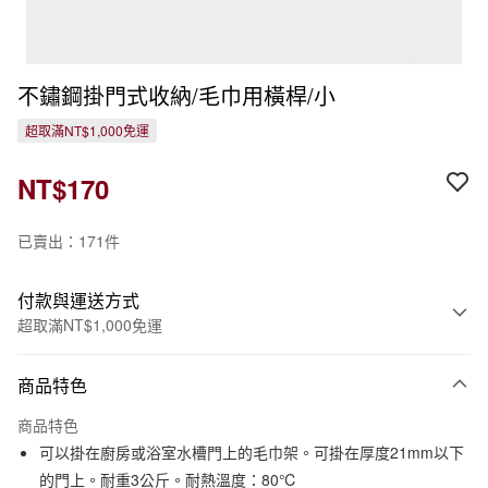
不鏽鋼掛門式收納/毛巾用橫桿/小
超取滿NT$1,000免運
NT$170
已賣出：171件
付款與運送方式
超取滿NT$1,000免運
付款方式
商品特色
信用卡一次付款
商品特色
信用卡分期付款
可以掛在廚房或浴室水槽門上的毛巾架。可掛在厚度21mm以下
3 期 0 利率 每期
NT$56
21家銀行
的門上。耐重3公斤。耐熱溫度：80℃