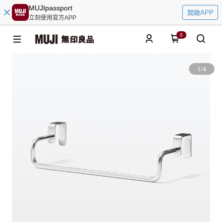
MUJIpassport
開啟APP
立刻使用官方APP
0
1
/
4