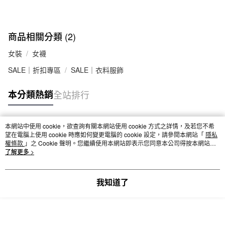
每筆NT$65，滿NT$1,000(含以上)免運費
付款後全家取貨
每筆NT$65，滿NT$1,000(含以上)免運費
商品相關分類 (2)
7-11取貨付款
女裝
女襪
每筆NT$65，滿NT$1,000(含以上)免運費
SALE｜折扣專區
SALE｜衣料服飾
付款後7-11取貨
本分類熱銷
全站排行
每筆NT$65，滿NT$1,000(含以上)免運費
宅配
本網站中使用 cookie，欲查詢有關本網站使用 cookie 方式之詳情，及若您不希
每筆NT$150，滿NT$2,000(含以上)免運費
熱門標籤
望在電腦上使用 cookie 時應如何變更電腦的 cookie 設定，請參閱本網站「
隱私
權條款
」之 Cookie 聲明。您繼續使用本網站即表示您同意本公司得按本網站使
無印良品門市自取
用條款之 Cookie 聲明使用 cookie。
了解更多 >
免運費
我知道了