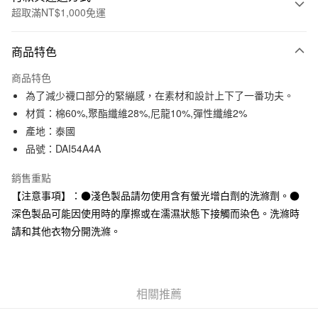
超取滿NT$1,000免運
付款方式
商品特色
信用卡一次付款
商品特色
信用卡分期付款
為了減少襪口部分的緊繃感，在素材和設計上下了一番功夫。
3 期 0 利率 每期
NT$19
21家銀行
材質：棉60%,聚酯纖維28%,尼龍10%,彈性纖維2%
產地：泰國
合作金庫商業銀行
第一商業銀行
超商取貨付款
華南商業銀行
彰化商業銀行
品號：DAI54A4A
LINE Pay
上海商業儲蓄銀行
台北富邦商業銀行
銷售重點
國泰世華商業銀行
兆豐國際商業銀行
Apple Pay
臺灣中小企業銀行
台中商業銀行
【注意事項】：●淺色製品請勿使用含有螢光增白劑的洗滌劑。●
匯豐（台灣）商業銀行
華泰商業銀行
深色製品可能因使用時的摩擦或在濡濕狀態下接觸而染色。洗滌時
街口支付
聯邦商業銀行
遠東國際商業銀行
請和其他衣物分開洗滌。
元大商業銀行
永豐商業銀行
悠遊付
玉山商業銀行
星展（台灣）商業銀行
台新國際商業銀行
中國信託商業銀行
運送方式
台灣樂天信用卡公司
相關推薦
全家取貨付款