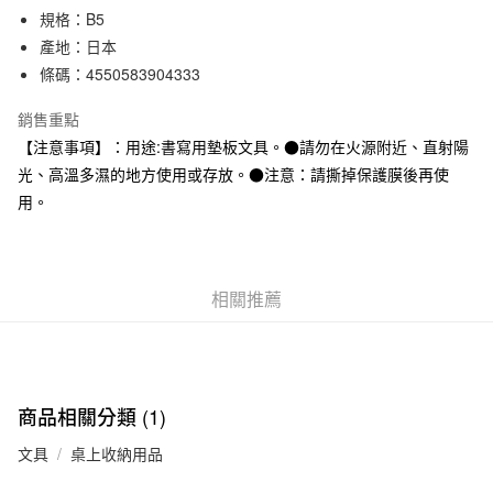
規格：B5
合作金庫商業銀行
第一商業銀行
超商取貨付款
華南商業銀行
彰化商業銀行
產地：日本
LINE Pay
上海商業儲蓄銀行
台北富邦商業銀行
條碼：4550583904333
國泰世華商業銀行
兆豐國際商業銀行
Apple Pay
臺灣中小企業銀行
台中商業銀行
銷售重點
匯豐（台灣）商業銀行
華泰商業銀行
【注意事項】：用途:書寫用墊板文具。●請勿在火源附近、直射陽
街口支付
聯邦商業銀行
遠東國際商業銀行
光、高溫多濕的地方使用或存放。●注意：請撕掉保護膜後再使
元大商業銀行
永豐商業銀行
悠遊付
用。
玉山商業銀行
星展（台灣）商業銀行
台新國際商業銀行
中國信託商業銀行
運送方式
台灣樂天信用卡公司
全家取貨付款
相關推薦
每筆NT$65，滿NT$1,000(含以上)免運費
付款後全家取貨
每筆NT$65，滿NT$1,000(含以上)免運費
商品相關分類 (1)
7-11取貨付款
每筆NT$65，滿NT$1,000(含以上)免運費
文具
桌上收納用品
付款後7-11取貨