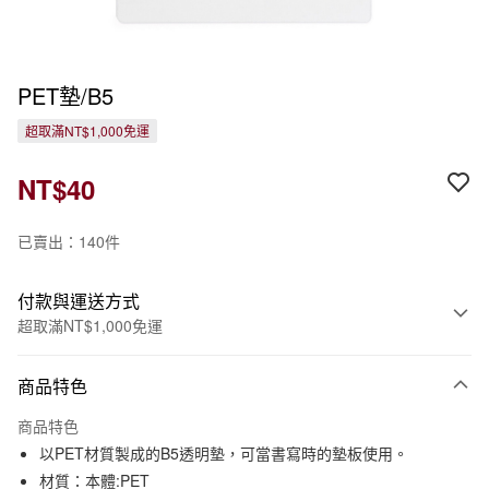
PET墊/B5
超取滿NT$1,000免運
NT$40
已賣出：140件
付款與運送方式
超取滿NT$1,000免運
付款方式
商品特色
信用卡一次付款
商品特色
信用卡分期付款
以PET材質製成的B5透明墊，可當書寫時的墊板使用。
3 期 0 利率 每期
NT$13
21家銀行
材質：本體:PET