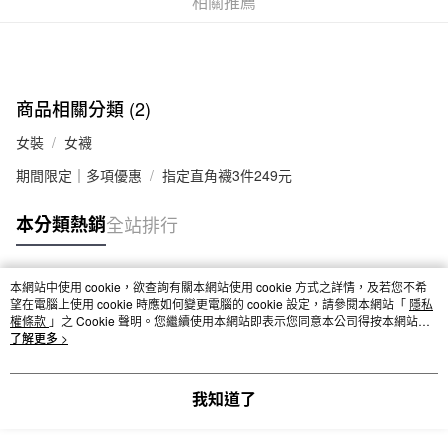
相關推薦
付款後全家取貨
每筆NT$65，滿NT$1,000(含以上)免運費
7-11取貨付款
商品相關分類 (2)
每筆NT$65，滿NT$1,000(含以上)免運費
女裝
女襪
付款後7-11取貨
期間限定｜多項優惠
指定直角襪3件249元
每筆NT$65，滿NT$1,000(含以上)免運費
宅配
本分類熱銷
全站排行
每筆NT$150，滿NT$2,000(含以上)免運費
無印良品門市自取
本網站中使用 cookie，欲查詢有關本網站使用 cookie 方式之詳情，及若您不希
熱門標籤
望在電腦上使用 cookie 時應如何變更電腦的 cookie 設定，請參閱本網站「
隱私
免運費
權條款
」之 Cookie 聲明。您繼續使用本網站即表示您同意本公司得按本網站使
用條款之 Cookie 聲明使用 cookie。
了解更多 >
我知道了