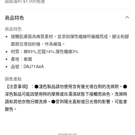
超取滿NT$1,000免運
付款方式
商品特色
信用卡一次付款
商品特色
信用卡分期付款
接觸肌膚面為棉質素材，並添加彈性織線所編織而成。腳尖和腳
3 期 0 利率 每期
NT$33
21家銀行
跟部位增加紗線，作為補強。
材質：棉83%,尼龍14%,彈性纖維3%
合作金庫商業銀行
第一商業銀行
超商取貨付款
華南商業銀行
彰化商業銀行
產地：泰國
LINE Pay
上海商業儲蓄銀行
台北富邦商業銀行
品號：DAJ71A4A
國泰世華商業銀行
兆豐國際商業銀行
Apple Pay
臺灣中小企業銀行
台中商業銀行
銷售重點
匯豐（台灣）商業銀行
華泰商業銀行
【注意事項】：●淺色製品請勿使用含有螢光增白劑的洗滌劑。●
街口支付
聯邦商業銀行
遠東國際商業銀行
深色製品可能因使用時的摩擦或在濡濕狀態下接觸而染色。洗滌時
元大商業銀行
永豐商業銀行
悠遊付
請和其他衣物分開洗滌。●受到陽光直射或日光燈的影響，可能會
玉山商業銀行
星展（台灣）商業銀行
變色。
台新國際商業銀行
中國信託商業銀行
運送方式
台灣樂天信用卡公司
全家取貨付款
每筆NT$65，滿NT$1,000(含以上)免運費