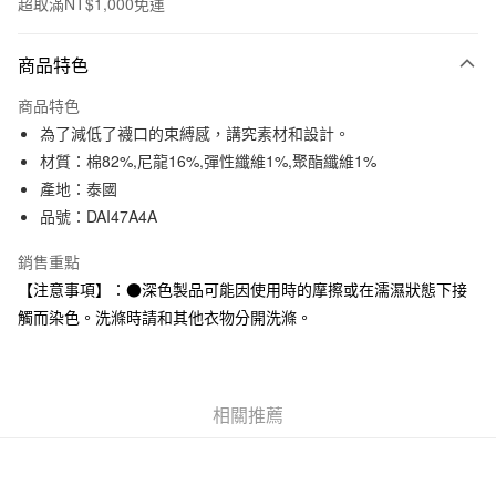
超取滿NT$1,000免運
付款方式
商品特色
信用卡一次付款
商品特色
信用卡分期付款
為了減低了襪口的束縛感，講究素材和設計。
3 期 0 利率 每期
NT$33
21家銀行
材質：棉82%,尼龍16%,彈性纖維1%,聚酯纖維1%
產地：泰國
合作金庫商業銀行
第一商業銀行
超商取貨付款
華南商業銀行
彰化商業銀行
品號：DAI47A4A
LINE Pay
上海商業儲蓄銀行
台北富邦商業銀行
銷售重點
國泰世華商業銀行
兆豐國際商業銀行
Apple Pay
臺灣中小企業銀行
台中商業銀行
【注意事項】：●深色製品可能因使用時的摩擦或在濡濕狀態下接
匯豐（台灣）商業銀行
華泰商業銀行
觸而染色。洗滌時請和其他衣物分開洗滌。
街口支付
聯邦商業銀行
遠東國際商業銀行
元大商業銀行
永豐商業銀行
悠遊付
玉山商業銀行
星展（台灣）商業銀行
台新國際商業銀行
中國信託商業銀行
運送方式
相關推薦
台灣樂天信用卡公司
全家取貨付款
每筆NT$65，滿NT$1,000(含以上)免運費