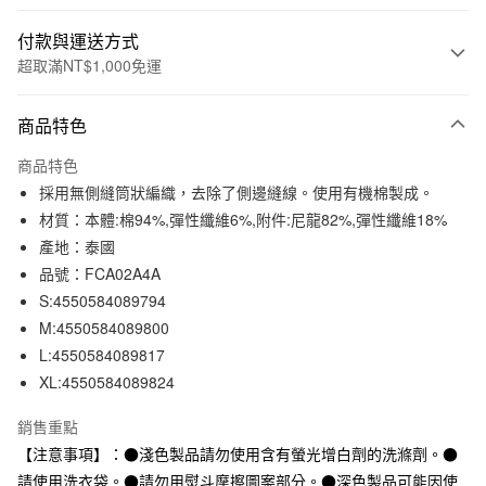
付款與運送方式
超取滿NT$1,000免運
付款方式
商品特色
信用卡一次付款
商品特色
信用卡分期付款
採用無側縫筒狀編織，去除了側邊縫線。使用有機棉製成。
3 期 0 利率 每期
NT$83
21家銀行
材質：本體:棉94%,彈性纖維6%,附件:尼龍82%,彈性纖維18%
產地：泰國
合作金庫商業銀行
第一商業銀行
超商取貨付款
華南商業銀行
彰化商業銀行
品號：FCA02A4A
LINE Pay
上海商業儲蓄銀行
台北富邦商業銀行
S:4550584089794
國泰世華商業銀行
兆豐國際商業銀行
M:4550584089800
Apple Pay
臺灣中小企業銀行
台中商業銀行
L:4550584089817
匯豐（台灣）商業銀行
華泰商業銀行
街口支付
XL:4550584089824
聯邦商業銀行
遠東國際商業銀行
元大商業銀行
永豐商業銀行
悠遊付
銷售重點
玉山商業銀行
星展（台灣）商業銀行
【注意事項】：●淺色製品請勿使用含有螢光增白劑的洗滌劑。●
台新國際商業銀行
中國信託商業銀行
運送方式
台灣樂天信用卡公司
請使用洗衣袋。●請勿用熨斗摩擦圖案部分。●深色製品可能因使