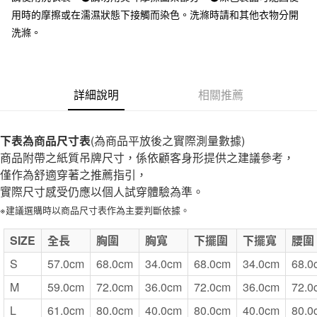
全家取貨付款
用時的摩擦或在濡濕狀態下接觸而染色。洗滌時請和其他衣物分開
每筆NT$65，滿NT$1,000(含以上)免運費
洗滌。
付款後全家取貨
每筆NT$65，滿NT$1,000(含以上)免運費
詳細說明
相關推薦
7-11取貨付款
每筆NT$65，滿NT$1,000(含以上)免運費
下表為商品尺寸表
(為商品平放後之實際測量數據)
付款後7-11取貨
商品附帶之紙質吊牌尺寸，係依顧客身形提供之建議參考，
每筆NT$65，滿NT$1,000(含以上)免運費
僅作為舒適穿著之推薦指引，
實際尺寸感受仍應以個人試穿體驗為準。
宅配
※建議選購時以商品尺寸表作為主要判斷依據。
每筆NT$150，滿NT$2,000(含以上)免運費
無印良品門市自取
SIZE
全長
胸圍
胸寬
下擺圍
下擺寬
腰圍
免運費
S
57.0cm
68.0cm
34.0cm
68.0cm
34.0cm
68.0
M
59.0cm
72.0cm
36.0cm
72.0cm
36.0cm
72.0
L
61.0cm
80.0cm
40.0cm
80.0cm
40.0cm
80.0