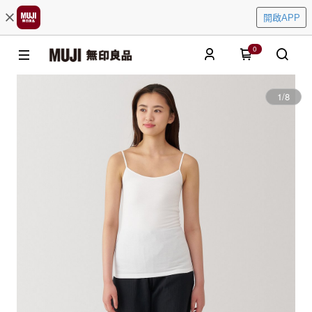
開啟APP
0
1
/
8