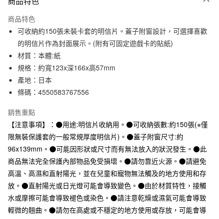
商品特色
信用卡一次付款
商品特色
信用卡分期付款
可收納約150張未裝卡套的明信片。蓋子附窗設計，可選擇喜歡
3 期 0 利率 每期
NT$73
21家銀行
的明信片作為封面展示。(附有可固定遊戲卡的貼紙)
材質：本體:紙
合作金庫商業銀行
第一商業銀行
超商取貨付款
華南商業銀行
彰化商業銀行
規格：約寬123x深166x高57mm
LINE Pay
上海商業儲蓄銀行
台北富邦商業銀行
產地：日本
國泰世華商業銀行
兆豐國際商業銀行
條碼：4550583767556
Apple Pay
臺灣中小企業銀行
台中商業銀行
匯豐（台灣）商業銀行
華泰商業銀行
銷售重點
街口支付
聯邦商業銀行
遠東國際商業銀行
【注意事項】：●用途:明信片收納用。●可收納張數:約150張(※僅
元大商業銀行
永豐商業銀行
悠遊付
限無裝保護套的一般常規厚度明信片)。●蓋子附窗尺寸:約
玉山商業銀行
星展（台灣）商業銀行
96x139mm。●可能因形狀或尺寸而有無法放入的狀況發生。●此
台新國際商業銀行
中國信託商業銀行
運送方式
台灣樂天信用卡公司
商品無法完全保護內部物品免受損壞。●請勿靠近火源。●請避免
全家取貨付款
高溫、高濕和直射陽光，並在兒童和寵物無法觸及的地方使用和存
每筆NT$65，滿NT$1,000(含以上)免運費
放。●直射陽光或日光燈可能會導致變色。●由於材質特性，接觸
水或摩擦可能會導致褪色或染色。●請注意乾燥或濕氣可能會導致
付款後全家取貨
輕微的翹曲。●請勿在高處或不穩定的地方使用或存放，可能會導
每筆NT$65，滿NT$1,000(含以上)免運費