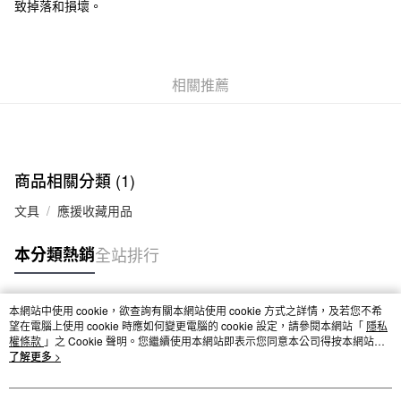
致掉落和損壞。
7-11取貨付款
每筆NT$65，滿NT$1,000(含以上)免運費
相關推薦
付款後7-11取貨
每筆NT$65，滿NT$1,000(含以上)免運費
宅配
每筆NT$150，滿NT$2,000(含以上)免運費
商品相關分類 (1)
無印良品門市自取
文具
應援收藏用品
免運費
本分類熱銷
全站排行
本網站中使用 cookie，欲查詢有關本網站使用 cookie 方式之詳情，及若您不希
熱門標籤
望在電腦上使用 cookie 時應如何變更電腦的 cookie 設定，請參閱本網站「
隱私
權條款
」之 Cookie 聲明。您繼續使用本網站即表示您同意本公司得按本網站使
用條款之 Cookie 聲明使用 cookie。
了解更多 >