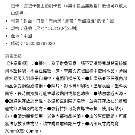
3 期 0 利率 每期
NT$36
21家銀行
戲卡。遊戲卡裝上透明卡套（※無印良品無販售）後也可以放入
口袋裡。
合作金庫商業銀行
第一商業銀行
超商取貨付款
華南商業銀行
彰化商業銀行
材質：封面、口袋：聚丙烯 / 繩帶：聚酯纖維/ 鉤環：鐵
LINE Pay
上海商業儲蓄銀行
台北富邦商業銀行
規格：遊戲卡尺寸/15口袋(3行x5列)
國泰世華商業銀行
兆豐國際商業銀行
產地：中國
Apple Pay
臺灣中小企業銀行
台中商業銀行
條碼：4550583767020
匯豐（台灣）商業銀行
華泰商業銀行
街口支付
聯邦商業銀行
遠東國際商業銀行
銷售重點
元大商業銀行
永豐商業銀行
悠遊付
【注意事項】：●警告：為了避免窒息，請不要讓嬰兒與兒童接觸
玉山商業銀行
星展（台灣）商業銀行
到本塑料袋，不要在搖籃、床、車廂與遊戲圍欄中使用本品。薄膜
台新國際商業銀行
中國信託商業銀行
運送方式
台灣樂天信用卡公司
很容易吸入到鼻子和嘴中，進而阻擋呼吸。●此產品並不保護內部
全家取貨付款
物品免受損傷或破損。●照片、影本等印刷物，塗層表面、塑料表
每筆NT$65，滿NT$1,000(含以上)免運費
面等，長時間接觸可能會導致黏附或顏色轉移。●請勿靠近火源。
●請避免存放於高溫、多濕和直射陽光場所，並將其存放在兒童和
付款後全家取貨
寵物無法觸及的地方。●強行拉扯可能會導致破損，使用時請小
每筆NT$65，滿NT$1,000(含以上)免運費
心。●請勿顛倒使用，以免內部物品掉落。●由於厚度問題，可能
7-11取貨付款
無法存放某些物品，請在購買前確認尺寸。●內部尺寸約為寬
70mmX高100mm。
每筆NT$65，滿NT$1,000(含以上)免運費