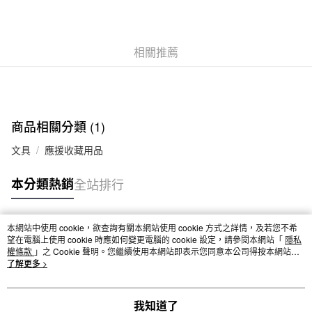
付款後7-11取貨
每筆NT$65，滿NT$1,000(含以上)免運費
相關推薦
宅配
每筆NT$150，滿NT$2,000(含以上)免運費
無印良品門市自取
商品相關分類 (1)
免運費
文具
應援收藏用品
本分類熱銷
全站排行
本網站中使用 cookie，欲查詢有關本網站使用 cookie 方式之詳情，及若您不希
熱門標籤
望在電腦上使用 cookie 時應如何變更電腦的 cookie 設定，請參閱本網站「
隱私
權條款
」之 Cookie 聲明。您繼續使用本網站即表示您同意本公司得按本網站使
用條款之 Cookie 聲明使用 cookie。
了解更多 >
我知道了