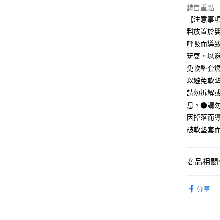
悠遊付
聯邦商
銷售重點
元大商
【注意事
玉山商
料放置於
運送方式
台新國
呼吸而導
台灣樂
宅配
玩耍，以
每筆NT$1
免軟墊套
以避免軟
請勿拆解
息。●請
因掉落而
破軟墊套
商品相關分
家具
其
分享
家具
桌