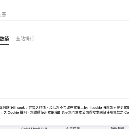
推薦
熱銷
全站排行
本網站使用 cookie 方式之詳情，及若您不希望在電腦上使用 cookie 時應如何變更電腦的
店舖情報
空間改造企劃服務
會員服務
」之 Cookie 聲明。您繼續使用本網站即表示您同意本公司得按本網站使用條款之 Coo
門市服務
大宗採購
人才招募
門市活動講座
隱私權及網站使用條款
顧客服務
活動特集
最新消息
購物說明
Café&MealMUJI
企業情報
聯繫我們