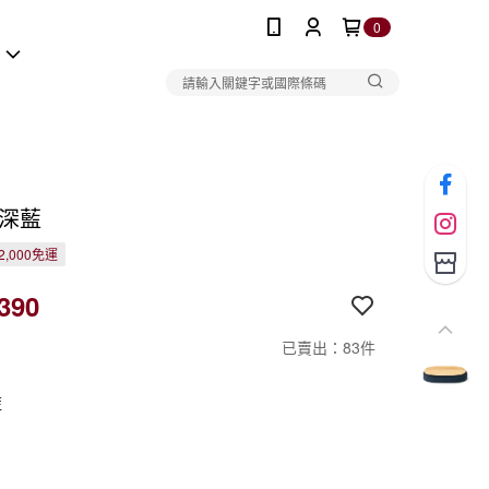
0
報
/深藍
2,000免運
390
已賣出：83件
藍