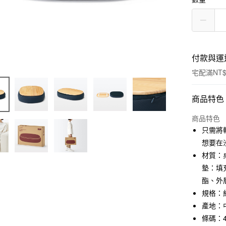
付款與運
宅配滿NT$
付款方式
商品特色
信用卡一
商品特色
只需將
信用卡分
想要在
3 期 
材質：
墊：填
合作金
LINE Pay
華南商
酯、外
Apple Pay
上海商
規格：約
國泰世
產地：
街口支付
臺灣中
條碼：45
匯豐（