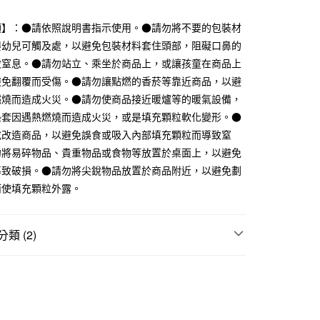
業銀行
遠東國際商業銀行
業銀行
永豐商業銀行
項】：●請依照說明書指示使用。●請勿將不要的包裝材
業銀行
星展（台灣）商業銀行
嬰幼兒可觸及處，以避免包裝材料套住頭部，阻礙口鼻的
際商業銀行
中國信託商業銀行
致窒息。●請勿站立、乘坐於商品上，或讓孩童在商品上
天信用卡公司
避免翻覆而受傷。●請勿讓點燃的香菸等靠近商品，以避
50，滿NT$2,000(含以上)免運費
燃燒而造成火災。●請勿使商品接近暖爐等的暖氣設備，
墊套因遇熱燃燒而造成火災，或是填充顆粒軟化變形。●
或改造商品，以避免誤食或吸入內部填充顆粒而導致窒
勿將易碎物品、貴重物品或食物等放置於桌面上，以避免
導致破損。●請勿將尖銳物品放置於商品附近，以避免劃
而使填充顆粒外露。
類 (2)
他客廳家具
子