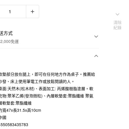
清除
紀錄
送方式
2,000免運
次付款
軟墊部分放在腿上，即可在任何地方作為桌子。推薦給
期付款
沙發、床上使用筆電工作或放鬆閱讀的人。
0 利率 每期
NT$463
21家銀行
桌面:天然木(松木材)、表面加工: 丙烯酸樹脂塗層。軟
充物:聚苯乙烯(發泡微粒)、內層軟墊套:聚酯纖維 聚氨
庫商業銀行
第一商業銀行
業銀行
彰化商業銀行
層軟墊套:聚酯纖維
業儲蓄銀行
台北富邦商業銀行
寬47x長31.5x高10cm
華商業銀行
兆豐國際商業銀行
中國
小企業銀行
台中商業銀行
50583435783
台灣）商業銀行
華泰商業銀行